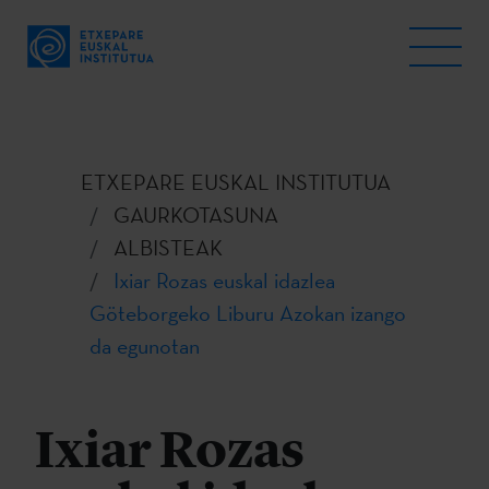
ETXEPARE EUSKAL INSTITUTUA
GAURKOTASUNA
ALBISTEAK
Ixiar Rozas euskal idazlea
Göteborgeko Liburu Azokan izango
da egunotan
Ixiar Rozas