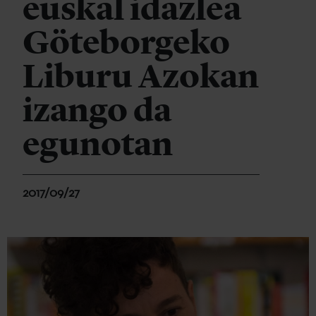
euskal idazlea
Göteborgeko
Liburu Azokan
izango da
egunotan
2017/09/27