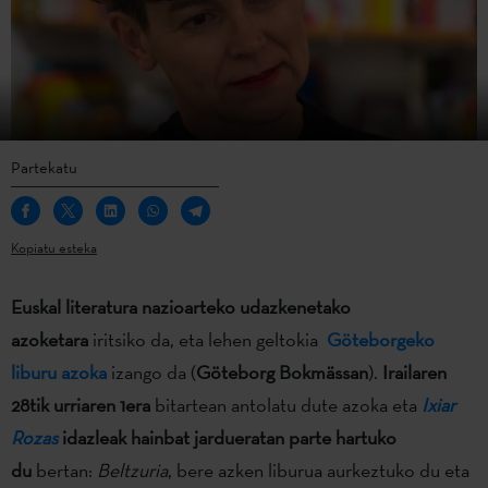
Partekatu
Kopiatu esteka
Euskal literatura nazioarteko udazkenetako
azoketara
iritsiko da, eta lehen geltokia
Göteborgeko
liburu azoka
izango da (
Göteborg Bokmässan
).
Irailaren
28tik urriaren 1era
bitartean antolatu dute azoka eta
Ixiar
Rozas
idazleak hainbat jardueratan parte hartuko
du
bertan:
Beltzuria
, bere azken liburua aurkeztuko du eta