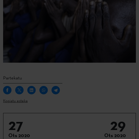
Partekatu
Kopiatu esteka
27
29
Ots 2020
Ots 2020