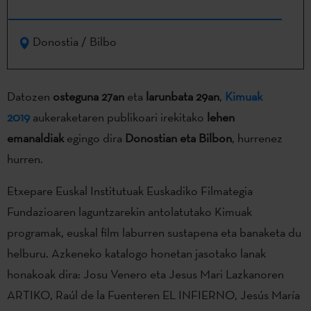
Donostia / Bilbo
Datozen
osteguna 27an
eta
larunbata 29an
,
Kimuak
2019
aukeraketaren publikoari irekitako
lehen
emanaldiak
egingo dira
Donostian eta Bilbon
, hurrenez
hurren.
Etxepare Euskal Institutuak Euskadiko Filmategia
Fundazioaren laguntzarekin antolatutako Kimuak
programak, euskal film laburren sustapena eta banaketa du
helburu. Azkeneko katalogo honetan jasotako lanak
honakoak dira: Josu Venero eta Jesus Mari Lazkanoren
ARTIKO, Raúl de la Fuenteren EL INFIERNO, Jesús María