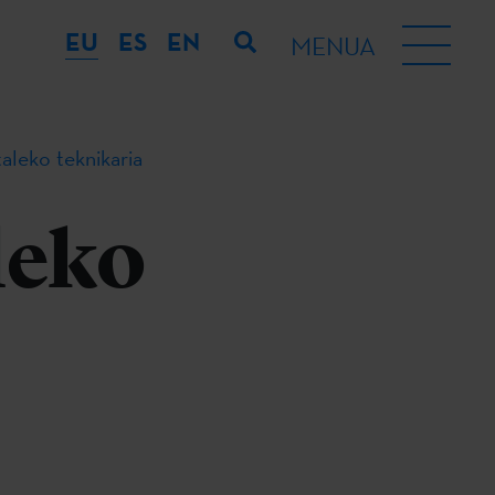
EU
ES
EN
MENUA
aleko teknikaria
leko