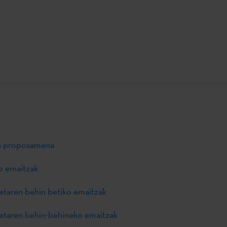
en proposamena
o emaitzak
etaren behin betiko emaitzak
ketaren behin-behineko emaitzak