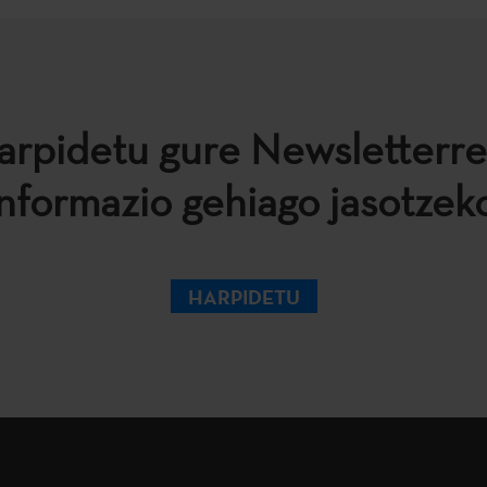
arpidetu gure Newsletterre
informazio gehiago jasotzeko
HARPIDETU