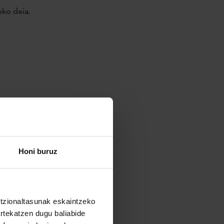
ko deia.
Honi buruz
untzionaltasunak eskaintzeko
artekatzen dugu baliabide