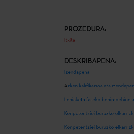
PROZEDURA:
Itxita
DESKRIBAPENA:
Izendapena
A
zken kalifikazioa eta izendap
Lehiaketa faseko behin-behinek
Konpetentziei buruzko elkarrizk
Konpetentziei buruzko elkarriz