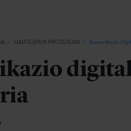
UA
HAUTESPEN PROZESUAK
Komunikazio Digit
kazio digita
ria
8