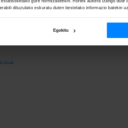
a estatistiketako gure hornitzaileekin. Horiek aukera izango dute
rabili dituzulako eskuratu duten bestelako informazio batekin u
Egokitu
ibideak