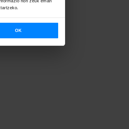
 informazio hori zeuk eman
ztartzeko.
OK