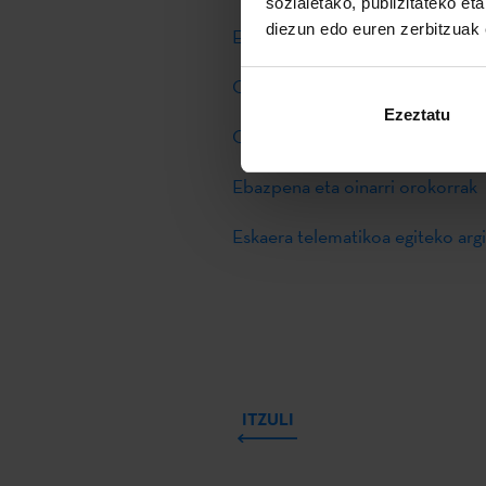
sozialetako, publizitateko et
diezun edo euren zerbitzuak e
Eskaera orria
Oinarri espezifikoak
Ezeztatu
Oinarri orokorren aldaketa
Ebazpena eta oinarri orokorrak
Eskaera telematikoa egiteko arg
ITZULI