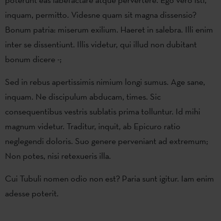
inquam, permitto. Videsne quam sit magna dissensio?
Bonum patria: miserum exilium. Haeret in salebra. Illi enim
inter se dissentiunt. Illis videtur, qui illud non dubitant
bonum dicere -;
Sed in rebus apertissimis nimium longi sumus. Age sane,
inquam. Ne discipulum abducam, times. Sic
consequentibus vestris sublatis prima tolluntur. Id mihi
magnum videtur. Traditur, inquit, ab Epicuro ratio
neglegendi doloris. Suo genere perveniant ad extremum;
Non potes, nisi retexueris illa.
Cui Tubuli nomen odio non est? Paria sunt igitur. Iam enim
adesse poterit.