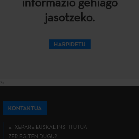
informazio gehiago
jasotzeko.
HARPIDETU
?>
KONTAKTUA
ETXEPARE EUSKAL INSTITUTUA
ZER EGITEN DUGU?