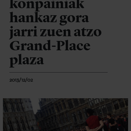
konpainiak
hankaz gora
jarri zuen atzo
Grand-Place
plaza
2013/12/02