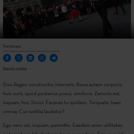
Partekatu
Kopiatu esteka
Duo Reges: constructio interrete. Bona autem corporis
huic sunt, quod posterius posui, similiora. Zenonis est,
inquam, hoc Stoici. Faceres tu quidem, Torquate, haec
omnia; Cur iustitia laudatur?
Ego vero isti, inquam, permitto. Eaedem enim utilitates
poterunt eas labefactare atque pervertere. Ego vero isti,