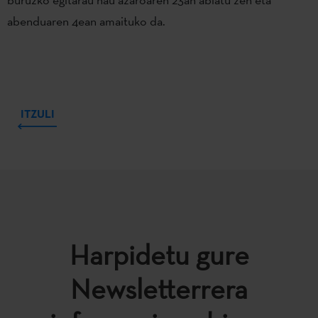
abenduaren 4ean amaituko da.
ITZULI
Harpidetu gure
Newsletterrera