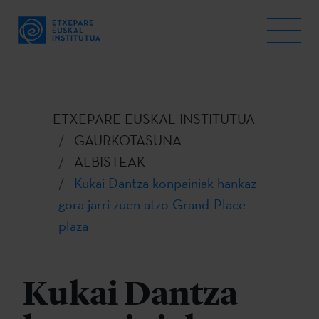
ETXEPARE EUSKAL INSTITUTUA
GAURKOTASUNA
ALBISTEAK
Kukai Dantza konpainiak hankaz
gora jarri zuen atzo Grand-Place
plaza
Kukai Dantza