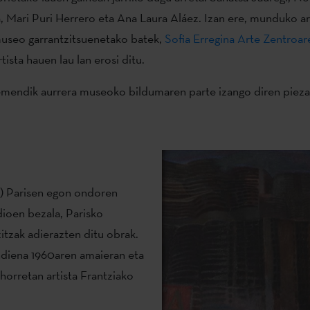
 Mari Puri Herrero eta Ana Laura Aláez. Izan ere, munduko ar
museo garrantzitsuenetako batek,
Sofia Erregina Arte Zentroa
artista hauen lau lan erosi ditu.
emendik aurrera museoko bildumaren parte izango diren pieza
42) Parisen egon ondoren
ioen bezala, Parisko
zitzak adierazten ditu obrak.
diena 1960aren amaieran eta
horretan artista Frantziako