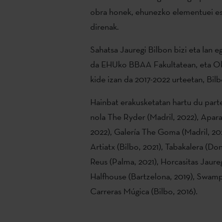
obra honek, ehunezko elementuei es
direnak.
Sahatsa Jauregi Bilbon bizi eta lan e
da EHUko BBAA Fakultatean, eta O
kide izan da 2017-2022 urteetan, Bilb
Hainbat erakusketatan hartu du parte
nola The Ryder (Madril, 2022), Apar
2022), Galería The Goma (Madril, 20
Artiatx (Bilbo, 2021), Tabakalera (Don
Reus (Palma, 2021), Horcasitas Jaure
Halfhouse (Bartzelona, 2019), Swamp
Carreras Múgica (Bilbo, 2016).