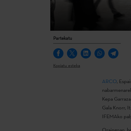
Partekatu
Kopiatu esteka
ARCO
, Espai
nabarmenareki
Kepa Garraza
Gala Knorr, I
IFEMAko pabi
Oraingoan, ho