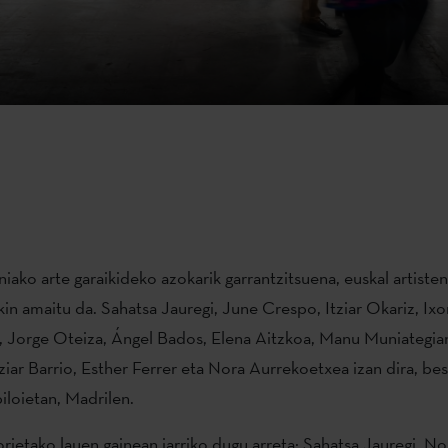
niako arte garaikideko azokarik garrantzitsuena, euskal artiste
n amaitu da. Sahatsa Jauregi, June Crespo, Itziar Okariz, Ix
, Jorge Oteiza, Ángel Bados, Elena Aitzkoa, Manu Muniategia
tziar Barrio, Esther Ferrer eta Nora Aurrekoetxea izan dira, be
loietan, Madrilen.
rietako lauen gainean jarriko dugu arreta: Sahatsa Jauregi, No