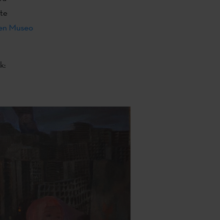
te
ren Museo
k: