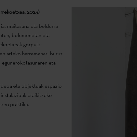
urrekoetxea, 2023)
ia, maitasuna eta beldurra
uten, bolumenetan eta
rrekoetxeak gorputz-
ren arteko harremanari buruz
, egunerokotasunaren eta
bideoa eta objektuak espazio
instalazioak eraikitzeko
ren praktika.