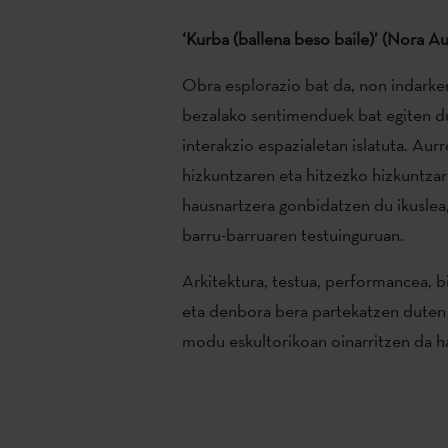
‘Kurba (ballena beso baile)’ (Nora A
Obra esplorazio bat da, non indarker
bezalako sentimenduek bat egiten d
interakzio espazialetan islatuta. Au
hizkuntzaren eta hitzezko hizkuntza
hausnartzera gonbidatzen du ikuslea
barru-barruaren testuinguruan.
Arkitektura, testua, performancea, 
eta denbora bera partekatzen duten 
modu eskultorikoan oinarritzen da ha