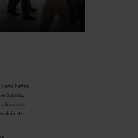
n parte-hartze
one Sabada,
ndikoetxea,
steak beste,
ra