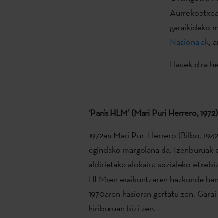
Aurrekoetxea,
garaikideko 
Nazionalak
, 
Hauek dira h
‘París HLM’ (Mari Puri Herrero, 1972)
1972an Mari Puri Herrero (Bilbo, 19
egindako margolana da. Izenburuak d
aldirietako alokairu sozialeko etxebi
HLMren eraikuntzaren hazkunde han
1970aren hasieran gertatu zen. Garai 
hiriburuan bizi zen.