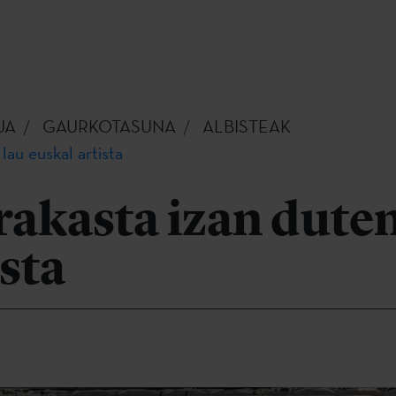
UA
GAURKOTASUNA
ALBISTEAK
au euskal artista
akasta izan duten
ista