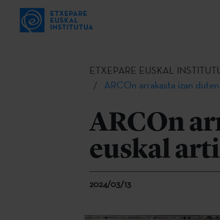
ETXEPARE EUSKAL INSTITUT
ARCOn arrakasta izan duten l
ARCOn arr
euskal art
2024/03/13