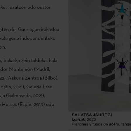
ker luzatzen edo eusten
giten du. Gaur egun irakaslea
kela gune independenteko
on.
, bakarka zein taldeka, hala
ador Monteleón (Madril,
22), Azkuna Zentroa (Bilbo),
ostia, 2021), Galería Fran
gia (Balmaseda, 2021),
 Horses (Espin, 2019) edo