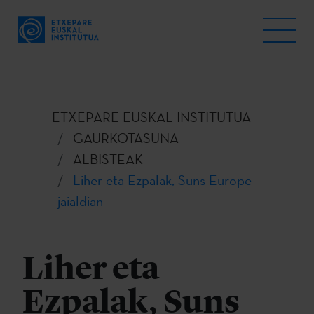
ETXEPARE EUSKAL INSTITUTUA
GAURKOTASUNA
ALBISTEAK
Liher eta Ezpalak, Suns Europe
jaialdian
Liher eta
Ezpalak, Suns