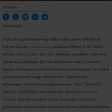
Partekatu
Kopiatu esteka
Hizkuntza gutxituetan egindako adierazpen artistikoak
biltzen dituen
Suns Europe
jaialdian (Udine, Friul, Italia)
arituko dira
Ezpalak
eta
Liher
taldeak, uztailaren 23an eta
24ean eta uztailaren 31n eta abuztuaren 1ean, hurrenez
hurren. Etxepare Euskal Institutuaren sustapenaz, bi euskal
proposamenak izango dira bertan. Gainontzeko
adierazpen artistikoen programazioan `Ane
´
(David P.
Sañudo, 2020) filma ere eskainiko dute.
Hemen ikusi
daiteke
2021eko programazioa. Europako hizkuntza
gutxituetan oinarritutako arte eszenikoen jaialdia uztailaren