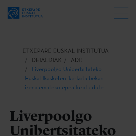
ETXEPARE EUSKAL INSTITUTUA
DEIALDIAK
ADI!
Liverpoolgo Unibertsitateko
Euskal Ikasketen ikerketa bekan
izena emateko epea luzatu dute
Liverpoolgo
Unibertsitateko