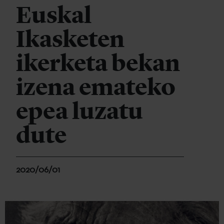
Euskal
Ikasketen
ikerketa bekan
izena emateko
epea luzatu
dute
2020/06/01