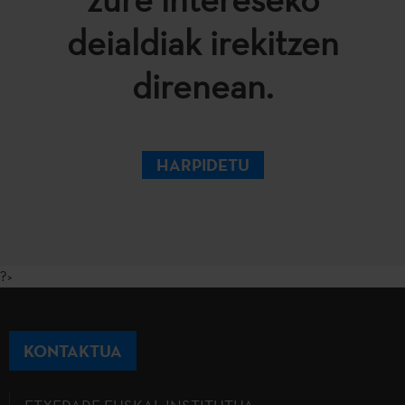
deialdiak irekitzen
direnean.
HARPIDETU
?>
KONTAKTUA