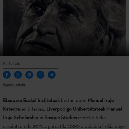
Partekatu
Kopiatu esteka
Etxepare Euskal Institutuak
bertan duen
Manuel Irujo
Katedra
ren bitartez,
Liverpoolgo Unibertsitateak Manuel
Irujo Scholarship in Basque Studies
izeneko beka
eskaintzen du 2019az geroztik. 2020ko deialdia irekia dago