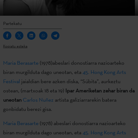
Partekatu
Kopiatu esteka
Maria Berasarte
(1978)abeslari donostiarra nazioarteko
biran murgilduta dago uneotan, eta
45. Hong Kong Arts
Festival
jaialdian bere azken diska, “Súbita”, aurkeztu
ostean, (martxoak 18 eta 19)
Ipar Ameriketan zehar biran da
uneotan
Carlos Nuñez
artista galiziarrarekin batera
gonbidatu berezi gisa.
Maria Berasarte
(1978) abeslari donostiarra nazioarteko
biran murgilduta dago uneotan, eta
45. Hong Kong Arts