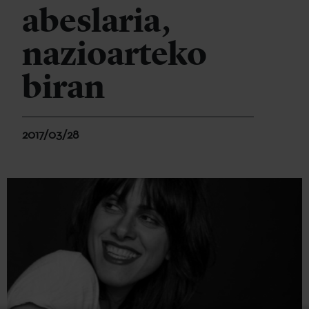
abeslaria,
nazioarteko
biran
2017/03/28