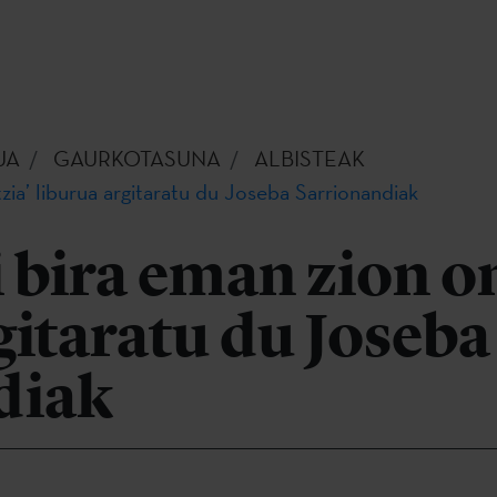
UA
GAURKOTASUNA
ALBISTEAK
zia’ liburua argitaratu du Joseba Sarrionandiak
bira eman zion on
gitaratu du Joseba
diak