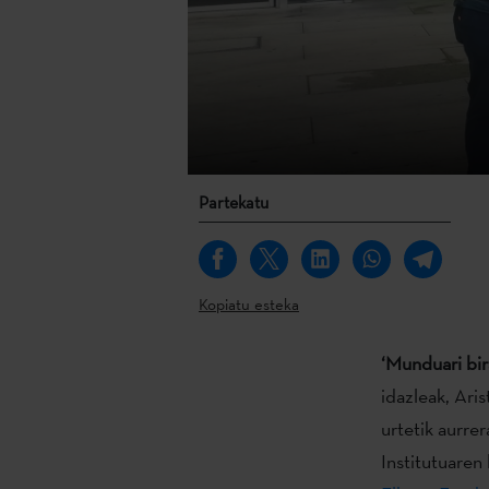
Partekatu
Kopiatu esteka
‘Munduari bir
idazleak, Ari
urtetik aurre
Institutuaren 