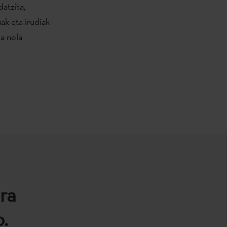
datzita,
uak eta irudiak
ua nola
ra
.