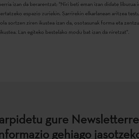
erria izan da berarentzat: “Niri beti eman izan didate liburua i
xertatzeko espazio zuriekin. Sarrirekin elkarlanean aritzea test
nola sortzen ziren ikustea izan da, osotasunak forma eta zentz
ikustea. Lan egiteko bestelako modu bat izan da niretzat”.
arpidetu gure Newsletterre
informazio gehiago jasotzeko