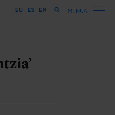
EU
ES
EN
MENUA
tzia’