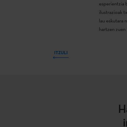
esperientzia b
ilustrazioak t
lau eskutara 
hartzen zuen 
ITZULI
H