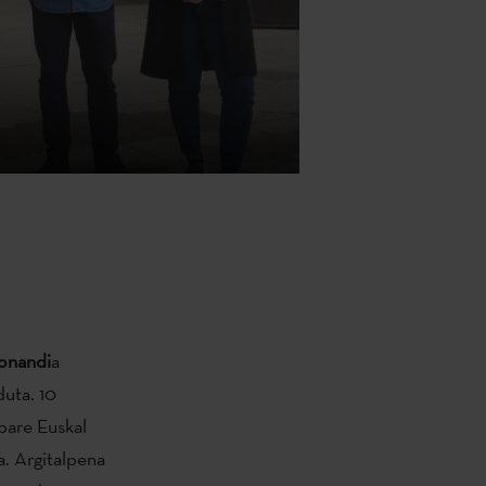
onandi
a
duta. 10
epare Euskal
da. Argitalpena