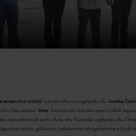
a eman zion ontzia’
izeneko liburua argitaratu du
Joseba Sarri
stides Hernandez ‘
Ares
’ ilustratzaile kubatarraren irudiek lagun
rako irakurleentzat sortu dute, eta Pamielak argitaratu du. Etx
laguntzari esker, galizieraz, katalaneraz eta gaztelaniara itzuli 