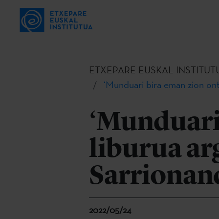
ETXEPARE EUSKAL INSTITUT
‘Munduari bira eman zion ont
‘Munduari 
liburua ar
Sarrionan
2022/05/24