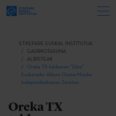
ETXEPARE EUSKAL INSTITUTUA
GAURKOTASUNA
ALBISTEAK
Oreka TX taldearen "Silex"
Euskarazko Album Onena Musika
Independentearen Sarietan
Oreka TX