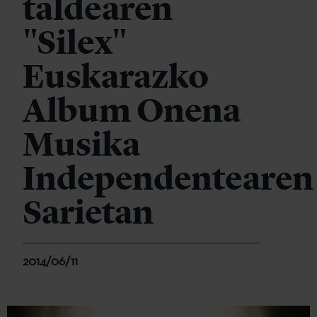
taldearen
"Silex"
Euskarazko
Album Onena
Musika
Independentearen
Sarietan
2014/06/11