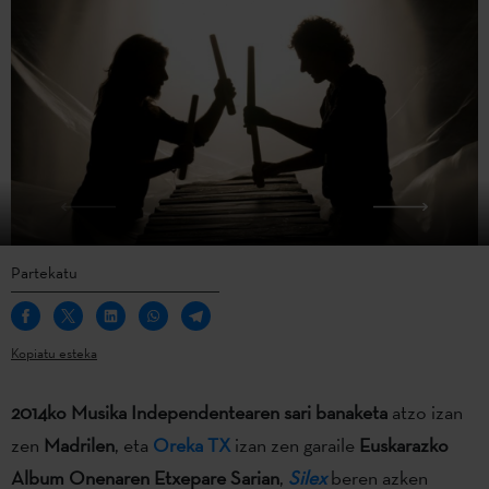
Partekatu
Kopiatu esteka
2014ko Musika Independentearen sari banaketa
atzo izan
zen
Madrilen
, eta
Oreka TX
izan zen garaile
Euskarazko
Album Onenaren Etxepare Sarian
,
Silex
beren azken