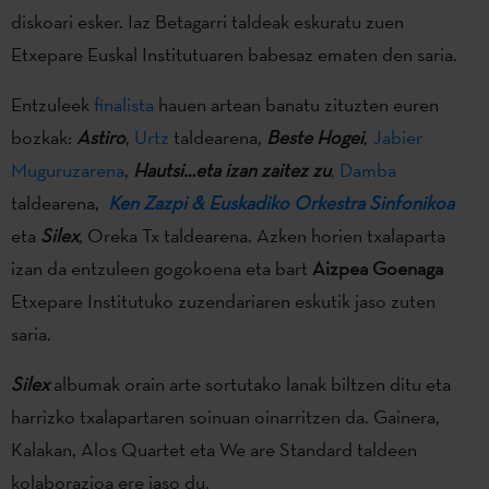
diskoari esker. Iaz Betagarri taldeak eskuratu zuen
Etxepare Euskal Institutuaren babesaz ematen den saria.
Entzuleek
finalista
hauen artean banatu zituzten euren
bozkak:
Astiro
,
Urtz
taldearena,
Beste Hogei
,
Jabier
Muguruzarena
,
Hautsi…eta izan zaitez zu
, Damba
taldearena,
Ken Zazpi & Euskadiko Orkestra Sinfonikoa
eta
Silex
,
Oreka Tx taldearena. Azken horien txalaparta
izan da entzuleen gogokoena eta bart
Aizpea Goenaga
Etxepare Institutuko zuzendariaren eskutik jaso zuten
saria.
Silex
albumak orain arte sortutako lanak biltzen ditu eta
harrizko txalapartaren soinuan oinarritzen da. Gainera,
Kalakan, Alos Quartet eta We are Standard taldeen
kolaborazioa ere jaso du.