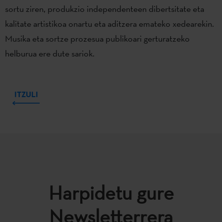
sortu ziren, produkzio independenteen dibertsitate eta
kalitate artistikoa onartu eta aditzera emateko xedearekin.
Musika eta sortze prozesua publikoari gerturatzeko
helburua ere dute sariok.
ITZULI
Harpidetu gure
Newsletterrera