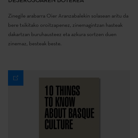
DESEROSOAREN BOTEREA
Zinegile arabarra Oier Aranzabalekin solasean aritu da
bere txikitako oroitzapenez, zinemagintzan hasteak
dakartzan buruhausteez eta azkura sortzen duen
zinemaz, besteak beste.