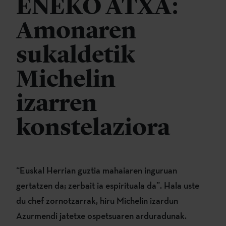
ENEKO ATXA:
Amonaren
sukaldetik
Michelin
izarren
konstelaziora
“Euskal Herrian guztia mahaiaren inguruan
gertatzen da; zerbait ia espirituala da”. Hala uste
du chef zornotzarrak, hiru Michelin izardun
Azurmendi jatetxe ospetsuaren arduradunak.