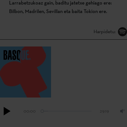
Larrabetzukoaz gain, baditu jatetxe gehiago ere:
Bilbon, Madrilen, Sevillan eta baita Tokion ere.
Harpidetu:
00:00
29:19