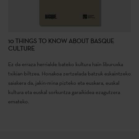
10 THINGS TO KNOW ABOUT BASQUE
CULTURE
Ez da erraza herrialde bateko kultura hain liburuxka
txikian biltzea. Honakoa zertzelada batzuk eskaintzeko
saiakera da, jakin-mina pizteko eta euskara, euskal
kultura eta euskal sorkuntza garaikidea ezagutzera
emateko.