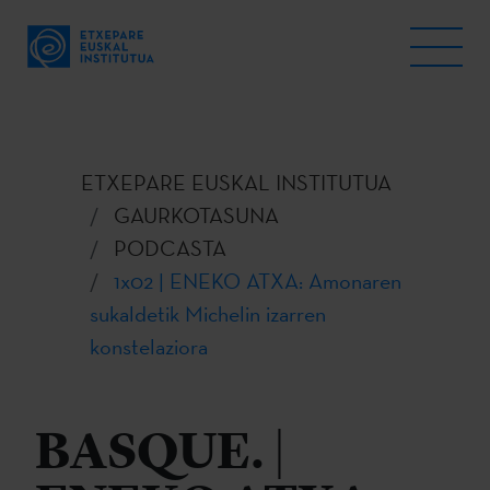
ETXEPARE EUSKAL INSTITUTUA
GAURKOTASUNA
PODCASTA
1x02 | ENEKO ATXA: Amonaren
sukaldetik Michelin izarren
konstelaziora
BASQUE. |