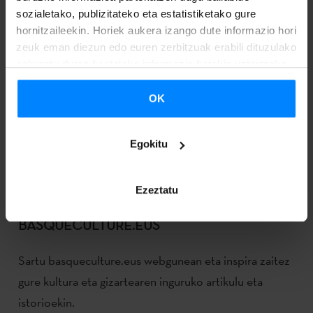
sozialetako, publizitateko eta estatistiketako gure
hornitzaileekin. Horiek aukera izango dute informazio hori
zeuk eman diezun edo euren zerbitzuak erabili dituzulako
eskuratu duten bestelako informazio batekin uztartzeko.
OK
Egokitu
Ezeztatu
BASQUECULTURE.EUS
Sartu basqueculture.eus webgunean eta inspira zaitez
gure kultura eta gizartearen inguruko artikulu eta
istorioekin.