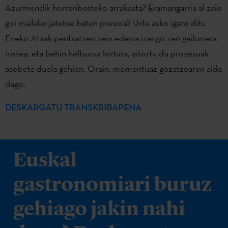
Azurmendik horrenbesteko arrakasta? Eramangarria al zaio
goi mailako jatetxe baten presioa? Urte asko igaro ditu
Eneko Atxak pentsatzen zein ederra izango zen gailurrera
iristea, eta behin helburua lortuta, aitortu du prozesuak
asebete duela gehien. Orain, momentuaz gozatzearen alde
dago.
DESKARGATU TRANSKRIBAPENA
Euskal
gastronomiari buruz
gehiago jakin nahi