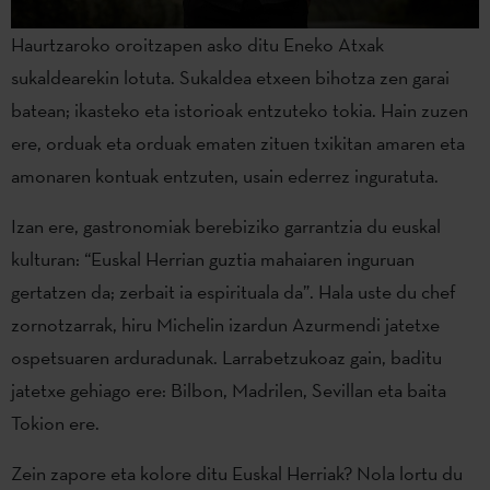
Haurtzaroko oroitzapen asko ditu Eneko Atxak
sukaldearekin lotuta. Sukaldea etxeen bihotza zen garai
batean; ikasteko eta istorioak entzuteko tokia. Hain zuzen
ere, orduak eta orduak ematen zituen txikitan amaren eta
amonaren kontuak entzuten, usain ederrez inguratuta.
Izan ere, gastronomiak berebiziko garrantzia du euskal
kulturan: “Euskal Herrian guztia mahaiaren inguruan
gertatzen da; zerbait ia espirituala da”. Hala uste du chef
zornotzarrak, hiru Michelin izardun Azurmendi jatetxe
ospetsuaren arduradunak. Larrabetzukoaz gain, baditu
jatetxe gehiago ere: Bilbon, Madrilen, Sevillan eta baita
Tokion ere.
Zein zapore eta kolore ditu Euskal Herriak? Nola lortu du