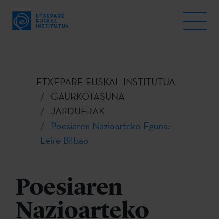
ETXEPARE EUSKAL INSTITUTUA
GAURKOTASUNA
JARDUERAK
Poesiaren Nazioarteko Eguna:
Leire Bilbao
Poesiaren
Nazioarteko