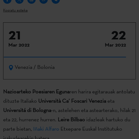
Kopiatu esteka
21
22
Mar 2022
Mar 2022
Venezia / Bolonia
Nazioarteko Poesiaren Eguna
ren harira egitarauak antolatu
dituzte Italiako
Università Ca’ Foscari Venezia
eta
Universitá di Bologna
-n, astelehen eta astearterako, hilak 21
eta 22, hurrenez hurren.
Leire Bilbao
idazleak hartuko du
parte bietan,
Iñaki Alfaro
Etxepare Euskal Institutuko
irakurlearekin batera.