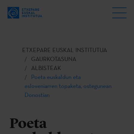
ETXEPARE EUSKAL INSTITUTUA
GAURKOTASUNA
ALBISTEAK
Poeta euskaldun eta
esloveniarren topaketa, ostegunean
Donostian
Poeta