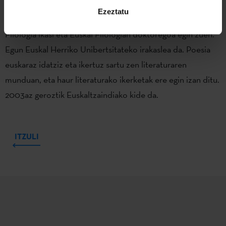
Juan Kruz Igerabide
(Aduna, 1956) maisu ikasketak egin eta
Ezeztatu
irakasle lanetan ibili zen zenbait herritan zortzi urtez.
Filologia ikasi eta Euskal Filologian doktoregoa egin zuen.
Egun Euskal Herriko Unibertsitateko irakaslea da. Poesia
euskaraz idatziz eta ikertuz sartu zen literaturaren
munduan, eta haur literaturako ikerketak ere egin izan ditu.
2003az geroztik Euskaltzaindiako kide da.
ITZULI