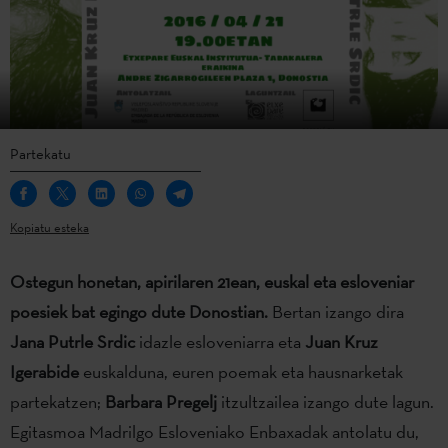
Partekatu
Kopiatu esteka
Ostegun honetan, apirilaren 21ean,
euskal eta esloveniar
poesiek bat egingo dute
D
onostian.
Bertan izango dira
Jana Putrle Srdic
idazle esloveniarra eta
Juan Kruz
Igerabide
euskalduna, euren poemak eta hausnarketak
partekatzen;
Barbara Pregelj
itzultzailea izango dute lagun.
Egitasmoa Madrilgo Esloveniako Enbaxadak antolatu du,