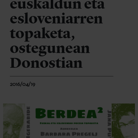
euskaldun eta
esloveniarren
topaketa,
ostegunean
Donostian
2016/04/19