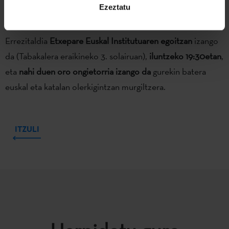
izenean, aldiz,
Mireia Calafell, Jordi Juliá eta Jordi Llavina
Ezeztatu
etorriko dira geurera.
Errezitaldia
Etxepare Euskal Institutuaren egoitzan
izango
da (Tabakalera eraikineko 3. solairuan),
iluntzeko 19:30etan
,
eta
nahi duen oro ongietorria izango da
gurekin batera
euskal eta katalan olerkigintzan murgiltzera.
ITZULI