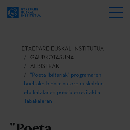
ETXEPARE EUSKAL INSTITUTUA
GAURKOTASUNA
ALBISTEAK
"Poeta Ibiltariak" programaren
bueltako bidaia: autore euskaldun
eta katalanen poesia errezitaldia
Tabakaleran
"Poeta