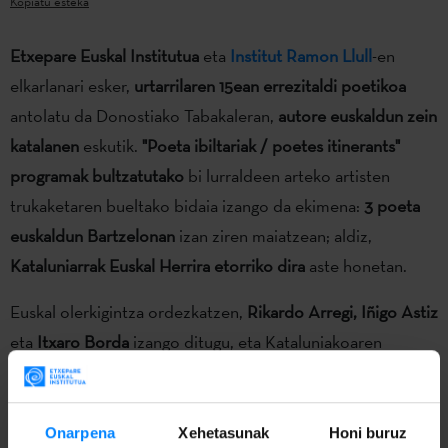
Kopiatu esteka
Etxepare Euskal Institutua
eta
Institut Ramon Llull
-en
elkarlanari esker,
urtarrilaren 15ean errezitaldi poetikoa
antolatu da Donostiako Tabakaleran,
autore euskaldun zein
katalanen
eskutik.
"Poeta ibiltariak / poetes itinerants"
programak bultzatutako
bi lurraldeen arteko artisten
trukaketaren bueltako bidaia izango da ekimena:
3 poeta
euskaldun Bartzelonan
izan ziren maiatzean; aldiz,
Kataluniarrak Euskal Herrira etorriko dira
aste honetan.
Euskal olerkigintza ordezkatzen,
Rikardo Arregi, Iñigo Astiz
eta
Itxaro Borda
izango ditugu, eta Kataluniakoaren
izenean, aldiz,
Mireia Calafell, Jordi Juliá eta Jordi Llavina
etorriko dira geurera.
Onarpena
Xehetasunak
Honi buruz
Errezitaldia
Etxepare Euskal Institutuaren egoitzan
izango