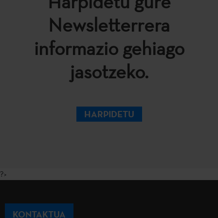
Harpidetu gure
Newsletterrera
informazio gehiago
jasotzeko.
HARPIDETU
?>
KONTAKTUA