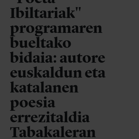
Ibiltariak"
programaren
bueltako
bidaia: autore
euskaldun eta
katalanen
poesia
errezitaldia
Tabakaleran