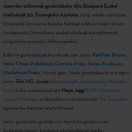
a
tzerriko editoreak gonbidatuko ditu
Etxepare Euskal
Institutuak
50. Durangoko Azokara
. 2014. urteko edizioan,
Etxeparek Erresuma Batuko hainbat editore ekarri zituen
Azokara eta Donostiara, euskal idazleak eta editoreak
ezagutzera emateko helburuarekin.
Editore gonbidatuak honakoak izan ziren:
Parthian Books,
Peter Owen Publishers
,
Comma Press,
Seren Books
eta
Maclehose Press.
Horrez gain, beste gonbidatu bi ere egon
ziren:
Elin H.G. Jones
(
Aberystwyth Universityko Mercator
Institute
ko zuzendaria) eta
Maya Jaggi
(
LAF Literature
Across Frontiers
erakundeko ordezkaria eta
The Guardian
egunkariko kazetari eta kritikaria).
Iazko gonbidatu guztiak oso harrituta geratu ziren
Azokaren neurri, bizitasun eta jendearen parte-