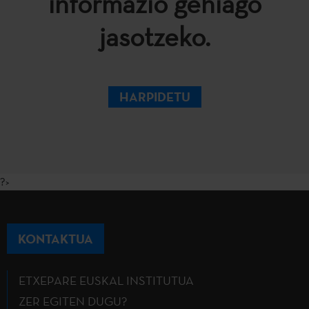
informazio gehiago
jasotzeko.
HARPIDETU
?>
KONTAKTUA
ETXEPARE EUSKAL INSTITUTUA
ZER EGITEN DUGU?