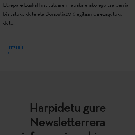
Etxepare Euskal Institutuaren Tabakalerako egoitza berria
bisitatuko dute eta Donostia2016 egitasmoa ezagutuko
dute.
ITZULI
Harpidetu gure
Newsletterrera