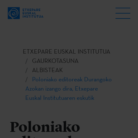
ETXEPARE EUSKAL INSTITUTUA
GAURKOTASUNA
ALBISTEAK
Poloniako editoreak Durangoko
Azokan izango dira, Etxepare
Euskal Institutuaren eskutik
Poloniako