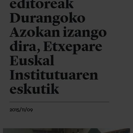
editoreak
Durangoko
Azokan izango
dira, Etxepare
Euskal
Institutuaren
eskutik
2015/11/09