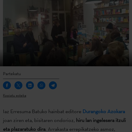
Partekatu
Kopiatu esteka
Iaz Erresuma Batuko hainbat editore
Durangoko Azokara
joan ziren eta, bisitaren ondorioz,
hiru lan ingelesera itzuli
eta plazaratuko dira
. Arrakasta errepikatzeko asmoz,