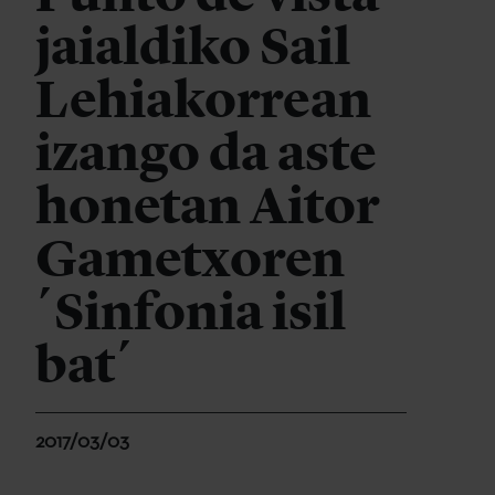
jaialdiko Sail
Lehiakorrean
izango da aste
honetan Aitor
Gametxoren
´Sinfonia isil
bat´
2017/03/03