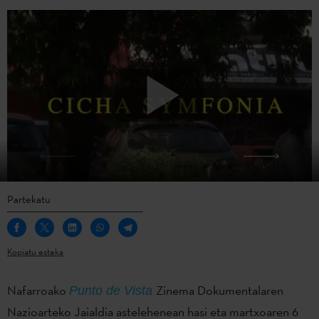
Partekatu
Kopiatu esteka
Nafarroako
Zinema Dokumentalaren
Punto de Vista
Nazioarteko Jaialdia astelehenean hasi eta martxoaren 6