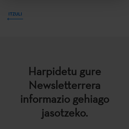
ITZULI
Harpidetu gure
Newsletterrera
informazio gehiago
jasotzeko.