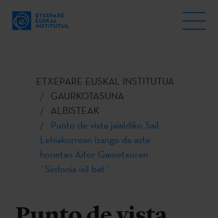
ETXEPARE EUSKAL INSTITUTUA
GAURKOTASUNA
ALBISTEAK
Punto de vista jaialdiko Sail
Lehiakorrean izango da aste
honetan Aitor Gametxoren
´Sinfonia isil bat´
Punto de vista