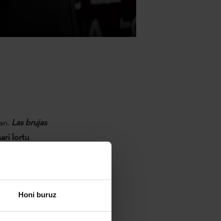
an.
Las brujas
sari lortu
oan:
tu berezi,
u ditu.
Koldo
agonista
Honi buruz
a Fuentek