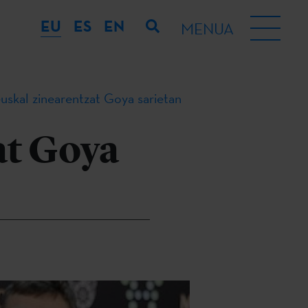
EU
ES
EN
MENUA
euskal zinearentzat Goya sarietan
at Goya