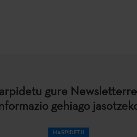
arpidetu gure Newsletterre
informazio gehiago jasotzeko
HARPIDETU