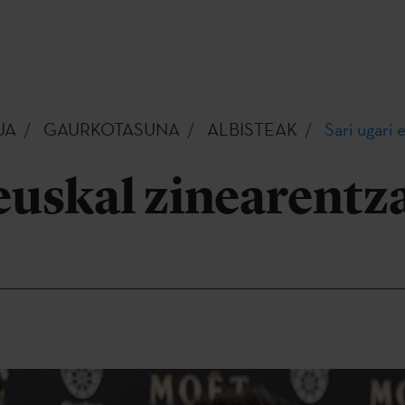
UA
GAURKOTASUNA
ALBISTEAK
Sari ugari 
 euskal zinearentz