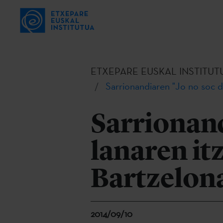
ETXEPARE EUSKAL INSTITUT
Sarrionandiaren "Jo no soc d
Sarrionand
lanaren i
Bartzelon
2014/09/10