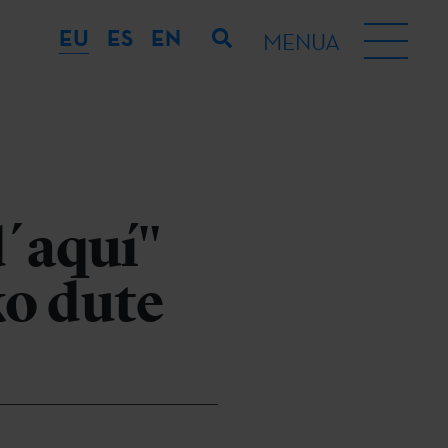
EU
ES
EN
MENUA
d´aquí"
ko dute