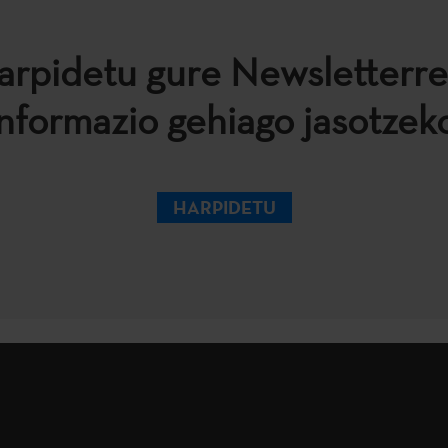
arpidetu gure Newsletterre
informazio gehiago jasotzeko
HARPIDETU