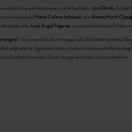
 arituko dira aurkezpenean parte-hartzen:
Jon Elordi
, Euskal
eratura irakaslea
; Maria Colera Intxausti
eta
Ainara Munt Ojang
ultzaileak; eta
José Ángel Irigaray
, poeta eta Pamiela Etxeko k
hemengoa"
Sarrionandia idazle ezagunak idatzitako saiakera libu
lak argitaratua. Egunkari intimo baten modura antolatua dago
uta idatzitako narrazio labur eta gai askotako hausnarketekin.