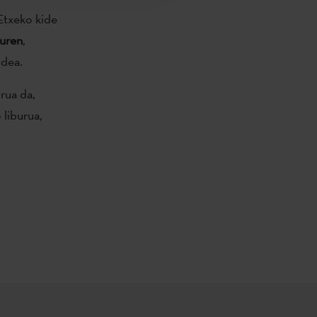
 Etxeko kide
uren
,
idea.
rua da,
 liburua,