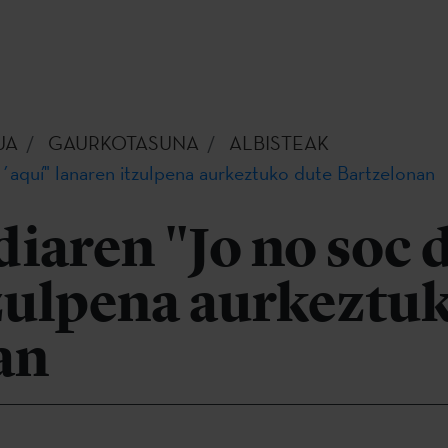
UA
GAURKOTASUNA
ALBISTEAK
´aquí" lanaren itzulpena aurkeztuko dute Bartzelonan
iaren "Jo no soc 
tzulpena aurkeztu
an