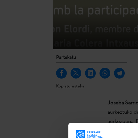
Partekatu
Kopiatu esteka
Joseba Sarrio
aurkeztuko du
aurkezpena, P
Català"ren eg