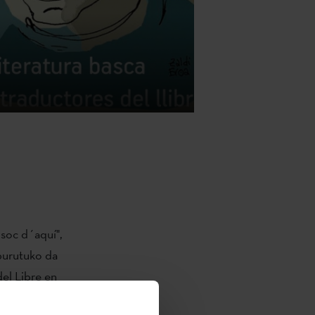
 soc d´aquí",
 burutuko da
del Libre en
guntzarekin