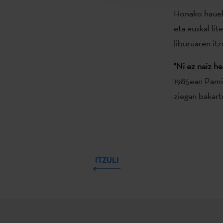
Honako hauek
eta euskal lit
liburuaren itz
"Ni ez naiz 
1985ean Pamie
ziegan bakart
ITZULI