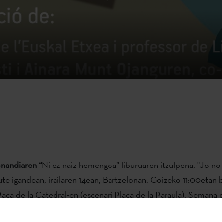
nandiaren “
Ni ez naiz hemengoa” liburuaren itzulpena, "Jo no
te igandean, irailaren 14ean, Bartzelonan. Goizeko 11:00etan
aça de la Catedral-en (escenari Plaça de la Paraula), Semana 
itarauaren barruan. Itzulpena
Etxepare Euskal Institutua
ren la