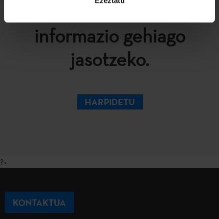
Ezeztatu
Newsletterrera
informazio gehiago
jasotzeko.
HARPIDETU
?>
KONTAKTUA