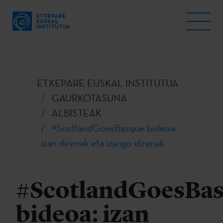
ETXEPARE EUSKAL INSTITUTUA
GAURKOTASUNA
ALBISTEAK
#ScotlandGoesBasque bideoa:
izan direnak eta izango direnak
#ScotlandGoesBa
bideoa: izan