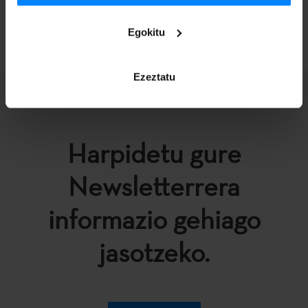
ITZULI
Egokitu
Ezeztatu
Harpidetu gure
Newsletterrera
informazio gehiago
jasotzeko.