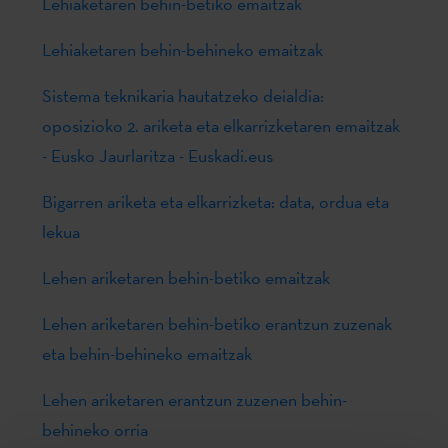
Lehiaketaren behin-betiko emaitzak
Lehiaketaren behin-behineko emaitzak
Sistema teknikaria hautatzeko deialdia:
oposizioko 2. ariketa eta elkarrizketaren emaitzak
- Eusko Jaurlaritza - Euskadi.eus
Bigarren ariketa eta elkarrizketa: data, ordua eta
lekua
Lehen ariketaren behin-betiko emaitzak
Lehen ariketaren behin-betiko erantzun zuzenak
eta behin-behineko emaitzak
Lehen ariketaren erantzun zuzenen behin-
behineko orria