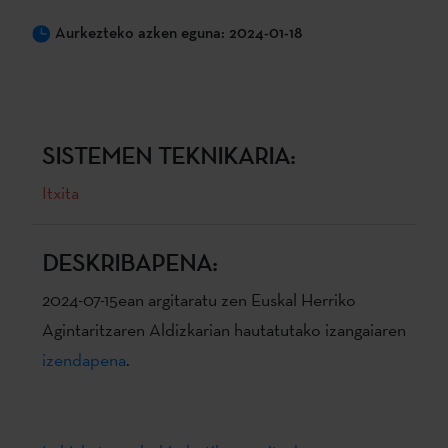
Aurkezteko azken eguna: 2024-01-18
SISTEMEN TEKNIKARIA:
Itxita
DESKRIBAPENA:
2024-07-15ean argitaratu zen Euskal Herriko
Agintaritzaren Aldizkarian hautatutako izangaiaren
izendapena
.