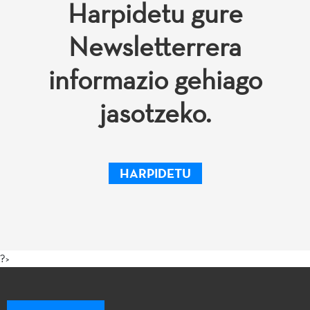
Harpidetu gure
Newsletterrera
informazio gehiago
jasotzeko.
HARPIDETU
?>