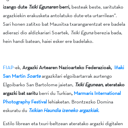
izango dute
Txiki Egunaren
berri,
besteak beste, saritutako
argazkiekin erakusketa antolatuko dute-eta urtarrilean”.
Sari honen zatitxo bat Mauxitxa txarangarentzat ere badela
adierazi dio aldizkariari Soartek,
Txiki Eguna
berezia bada,
hein handi batean, haiei esker ere badelako.
FIAP
-ek,
Argazki Artearen Nazioarteko Federazioak,
Iñaki
San Martin
Soarte
argazkilari elgoibartarrak aurtengo
Elgoibarko San Bartolome jaietan,
Txiki Egunean
, ateratako
argazki bat saritu
berri du Turkian
,
Marmaris International
Photography Festival
lehiaketan. Brontzezko Domina
eskuratu du
Txikian Haundia izeneko argazkiak.
Estilo librean eta txuri-beltzean ateratako argazki digitalen