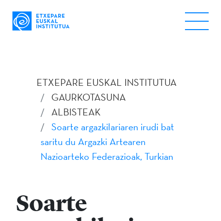
ETXEPARE EUSKAL INSTITUTUA
GAURKOTASUNA
ALBISTEAK
Soarte argazkilariaren irudi bat
saritu du Argazki Artearen
Nazioarteko Federazioak, Turkian
Soarte