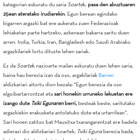
kategorian eskuratu du saria
Soarte
k,
pasa den abuztuaren
25ean ateratako irudiarekin
. Egun berean egindako
bigarren argazki bat ere aukeratu zuen Federazioak
lehiaketan parte hartzeko, azkenean bakarra saritu duen
arren. India, Turkia, Iran, Bangladesh edo Saudi Arabiako
argazkilariek lortu dituzte lehen sariak.
Ez da
Soarte
k nazioarte mailan eskuratu duen lehen saria,
baina hau berezia izan da oso, argakilariak
Barren
aldizkariari aitortu dion bezala: “Egun berezia da oso
elgoibartarrontzat eta
sari honekin urruneko lekuetan ere
izango dute
Txiki Egunaren
berri,
besteak beste, saritutako
argazkiekin erakusketa antolatuko dute-eta urtarrilean”.
Sari honen zatitxo bat Mauxitxa txarangarentzat ere badela
adierazi dio aldizkariari Soartek,
Txiki Eguna
berezia bada,