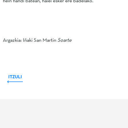
hein handi batean, haiei esker ere badelako.
Argazkia: Iñaki San Martin
Soarte
ITZULI