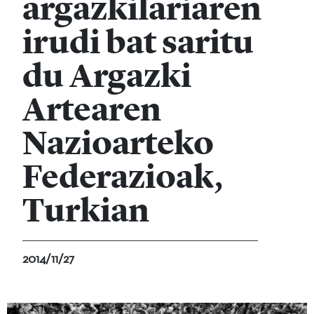
argazkilariaren
irudi bat saritu
du Argazki
Artearen
Nazioarteko
Federazioak,
Turkian
2014/11/27