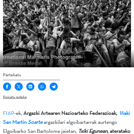
Partekatu
Kopiatu esteka
FIAP
-ek,
Argazki Artearen Nazioarteko Federazioak,
Iñaki
San Martin
Soarte
argazkilari elgoibartarrak aurtengo
Elgoibarko San Bartolome jaietan,
Txiki Egunean
, ateratako