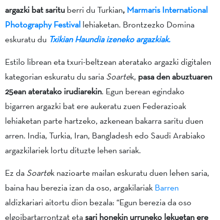
argazki bat saritu
berri du Turkian
,
Marmaris International
Photography Festival
lehiaketan. Brontzezko Domina
eskuratu du
Txikian Haundia izeneko argazkiak.
Estilo librean eta txuri-beltzean ateratako argazki digitalen
kategorian eskuratu du saria
Soarte
k,
pasa den abuztuaren
25ean ateratako irudiarekin
. Egun berean egindako
bigarren argazki bat ere aukeratu zuen Federazioak
lehiaketan parte hartzeko, azkenean bakarra saritu duen
arren. India, Turkia, Iran, Bangladesh edo Saudi Arabiako
argazkilariek lortu dituzte lehen sariak.
Ez da
Soarte
k nazioarte mailan eskuratu duen lehen saria,
baina hau berezia izan da oso, argakilariak
Barren
aldizkariari aitortu dion bezala: “Egun berezia da oso
elgoibartarrontzat eta
sari honekin urruneko lekuetan ere