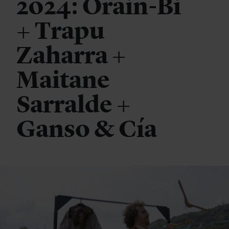
2024: Orain-Bi
+ Trapu
Zaharra +
Maitane
Sarralde +
Ganso & Cía