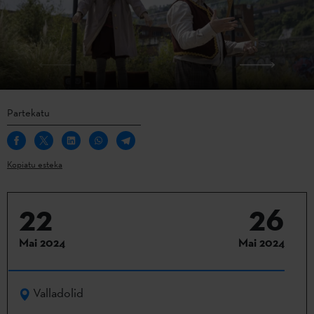
Partekatu
Kopiatu esteka
22
26
Mai 2024
Mai 2024
Valladolid