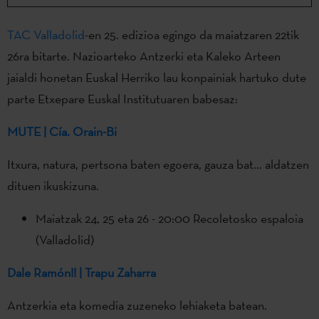
TAC Valladolid
-en 25. edizioa egingo da maiatzaren 22tik
26ra bitarte. Nazioarteko Antzerki eta Kaleko Arteen
jaialdi honetan Euskal Herriko lau konpainiak hartuko dute
parte Etxepare Euskal Institutuaren babesaz:
MUTE | Cía. Orain-Bi
Itxura, natura, pertsona baten egoera, gauza bat... aldatzen
dituen ikuskizuna.
Maiatzak 24, 25 eta 26 - 20:00 Recoletosko espaloia
(Valladolid)
Dale Ramón!! | Trapu Zaharra
Antzerkia eta komedia zuzeneko lehiaketa batean.