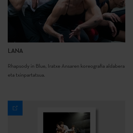
LANA
Rhapsody in Blue, Iratxe Ansaren koreografia aldabera
eta txinpartatsua.