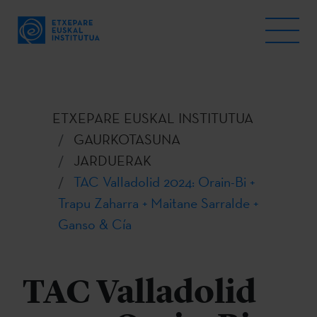
ETXEPARE EUSKAL INSTITUTUA
GAURKOTASUNA
JARDUERAK
TAC Valladolid 2024: Orain-Bi +
Trapu Zaharra + Maitane Sarralde +
Ganso & Cía
TAC Valladolid