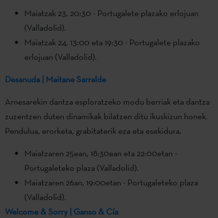
Maiatzak 23, 20:30 - Portugalete plazako erlojuan
(Valladolid).
Maiatzak 24, 13:00 eta 19:30 - Portugalete plazako
erlojuan (Valladolid).
Desanuda | Maitane Sarralde
Arnesarekin dantza esploratzeko modu berriak eta dantza
zuzentzen duten dinamikak bilatzen ditu ikuskizun honek.
Pendulua, erorketa, grabitaterik eza eta esekidura.
Maiatzaren 25ean, 18:30ean eta 22:00etan -
Portugaleteko plaza (Valladolid).
Maiatzaren 26an, 19:00etan - Portugaleteko plaza
(Valladolid).
Welcome & Sorry | Ganso & Cía