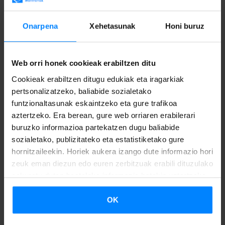
Onarpena
Xehetasunak
Honi buruz
Web orri honek cookieak erabiltzen ditu
Cookieak erabiltzen ditugu edukiak eta iragarkiak
pertsonalizatzeko, baliabide sozialetako
funtzionaltasunak eskaintzeko eta gure trafikoa
aztertzeko. Era berean, gure web orriaren erabilerari
buruzko informazioa partekatzen dugu baliabide
sozialetako, publizitateko eta estatistiketako gure
hornitzaileekin. Horiek aukera izango dute informazio hori
zeuk eman diezun edo euren zerbitzuak erabili dituzulako
eskuratu duten bestelako informazio batekin uztartzeko.
OK