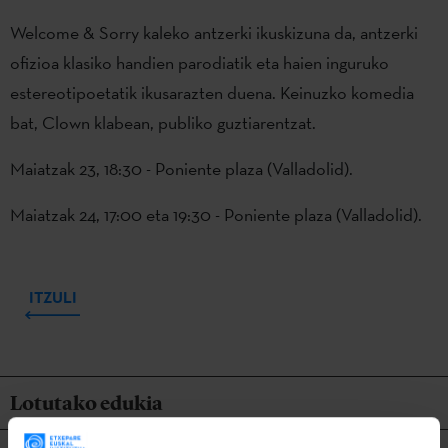
Welcome & Sorry kaleko antzerki ikuskizuna da, antzerki
ofizioa klasiko handien parodiatik eta haien inguruko
estereotipoetatik ikusarazten duena. Keinuzko komedia
bat, Clown klabean, publiko guztiarentzat.
Maiatzak 23, 18:30 - Poniente plaza (Valladolid).
Maiatzak 24, 17:00 eta 19:30 - Poniente plaza (Valladolid).
ITZULI
Lotutako edukia