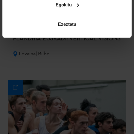
27
30
Egokitu
Eka 2024
Eka 2024
Ezeztatu
FLANDRIA-EUSKADI: VERTICAL VISIONS
Lovaina| Bilbo