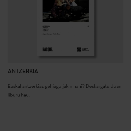
ANTZERKIA
Euskal antzerkiaz gehiago jakin nahi? Deskargatu doan
liburu hau.