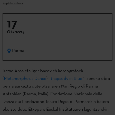
Kopiatu esteka
17
Ots 2024
Parma
Iratxe Ansa eta Igor Bacovich koreografoek
(
Metamorphosis Dance
) ‘
Rhapsody in Blue
´ izeneko obra
berria aurkeztu dute otsailaren 17an Regio di Parma
Antzokian (Parma, Italia). Fondazione Nazionale della
Danza eta Fondazione Teatro Regio di Parmarekin batera
ekoiztu dute, Etxepare Euskal Institutuaren laguntzarekin.