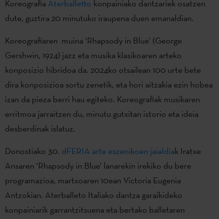
Koreografia
Aterballetto
konpainiako dantzariek osatzen
dute, guztira 20 minutuko iraupena duen emanaldian.
Koreografiaren muina ‘Rhapsody in Blue’ (George
Gershwin, 1924) jazz eta musika klasikoaren arteko
konposizio hibridoa da. 2024ko otsailean 100 urte bete
dira konposizioa sortu zenetik, eta hori aitzakia ezin hobea
izan da pieza berri hau egiteko. Koreografiak musikaren
erritmoa jarraitzen du, minutu gutxitan istorio eta ideia
desberdinak islatuz.
Donostiako 30.
dFERIA arte eszenikoen jaialdia
k Iratxe
Ansaren ‘Rhapsody in Blue’ lanarekin irekiko du bere
programazioa, martxoaren 10ean Victoria Eugenia
Antzokian. Aterballeto Italiako dantza garaikideko
konpainiarik garrantzitsuena eta bertako balletaren