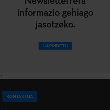
Newsletterrera
informazio gehiago
jasotzeko.
HARPIDETU
?>
KONTAKTUA