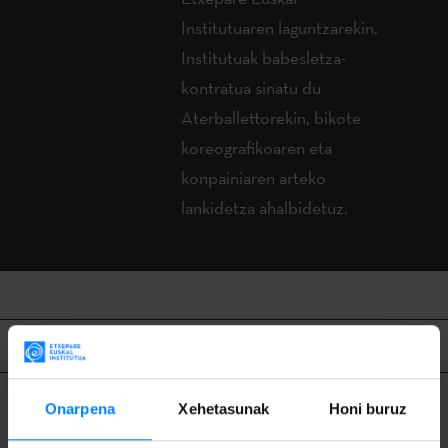
Institutuaren laguntzarekin.
Institutuak babesletza-
kontratua sinatu du
Aterballettorekin, bikote
koreografikoaren eta
konpainiaren arteko
lankidetza ahalbidetuz.
Lotutako edukia
Onarpena
Xehetasunak
Honi buruz