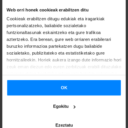
Web orri honek cookieak erabiltzen ditu
Cookieak erabiltzen ditugu edukiak eta iragarkiak
pertsonalizatzeko, baliabide sozialetako
funtzionaltasunak eskaintzeko eta gure trafikoa
aztertzeko. Era berean, gure web orriaren erabilerari
buruzko informazioa partekatzen dugu baliabide
sozialetako, publizitateko eta estatistiketako gure
hornitzaileekin. Horiek aukera izango dute informazio hori
zeuk eman diezun edo euren zerbitzuak erabili dituzulako
eskuratu duten bestelako informazio batekin uztartzeko.
OK
Egokitu
09
31
Ezeztatu