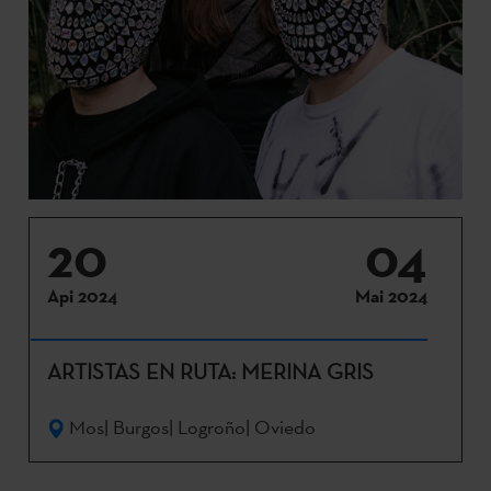
20
04
Api 2024
Mai 2024
ARTISTAS EN RUTA: MERINA GRIS
Mos| Burgos| Logroño| Oviedo