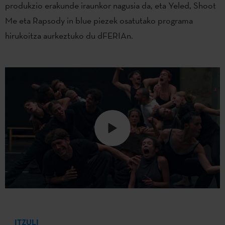
produkzio erakunde iraunkor nagusia da, eta Yeled, Shoot
Me eta Rapsody in blue piezek osatutako programa
hirukoitza aurkeztuko du dFERIAn.
ITZULI