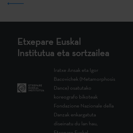
Etxepare Euskal
Institutua eta sortzailea
Iratxe Ansak eta Igor
Bacovichek (Metamorphosis
Dance) osatutako
koreografo bikoteak
Fondazione Nazionale della
Danzak enkargatuta
diseinatu du lan hau,
Etxepare Euskal