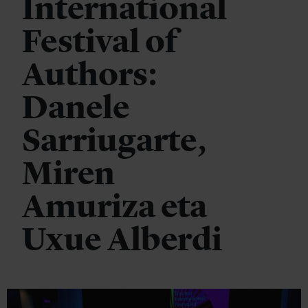
International
Festival of
Authors:
Danele
Sarriugarte,
Miren
Amuriza eta
Uxue Alberdi