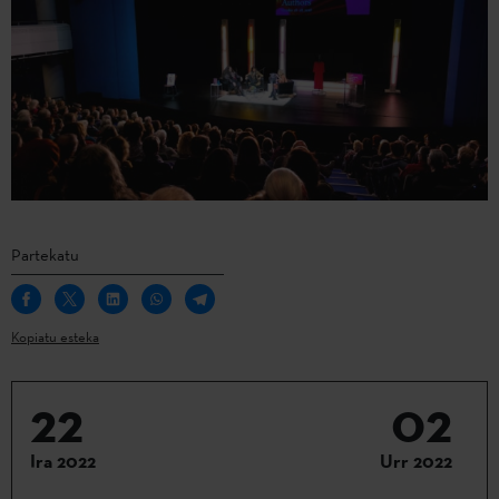
Partekatu
Kopiatu esteka
22
02
Ira 2022
Urr 2022