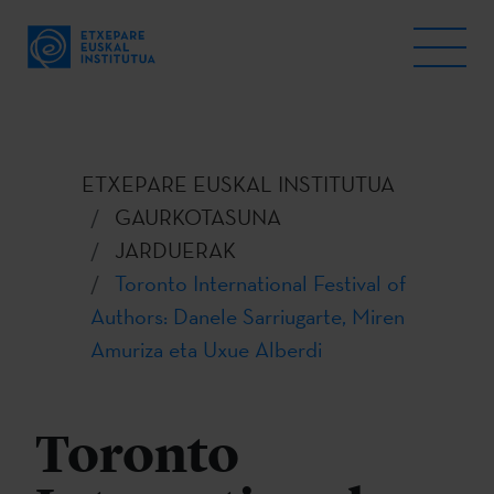
ETXEPARE EUSKAL INSTITUTUA
GAURKOTASUNA
JARDUERAK
Toronto International Festival of
Authors: Danele Sarriugarte, Miren
Amuriza eta Uxue Alberdi
Toronto