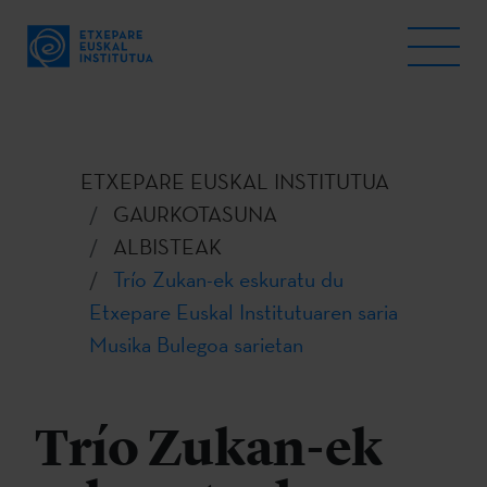
ETXEPARE EUSKAL INSTITUTUA
GAURKOTASUNA
ALBISTEAK
Trío Zukan-ek eskuratu du
Etxepare Euskal Institutuaren saria
Musika Bulegoa sarietan
Trío Zukan-ek