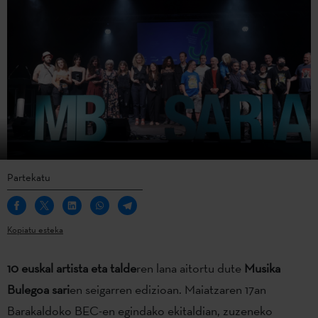
Partekatu
Kopiatu esteka
10 euskal artista eta talde
ren lana aitortu dute
Musika
Bulegoa sari
en seigarren edizioan. Maiatzaren 17an
Barakaldoko BEC-en egindako ekitaldian, zuzeneko