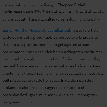
aktuazioak ere izan dira ikusgai.
Etxepare Euskal
Institutuaren saria Trío Zukan
-ek eskuratu du euskal musika
gure mugetatik kanpo zabaltzeko egin duen lanarengatik.
Euskal Herriko Musika Bulego Elkartea
k, bertoko artista,
talde edo musika proiektuek iaz burututako lanak saritu
ditu eta 100 proposamen baino gehiagoren artean -
proposamen horien erdietan baino gehiagotan emakumeak
izan dira buru- egin da aukeraketa. Sarien helburuak dira,
besteak beste, euskal musikaren sektorea balioan jartzea,
artisten lanak sustatzea, haien lanak ezagutzera ematea eta
bultzatzea eta erakusleiho izatea. Ekitaldian izan dira
erakundeetako ordezkari ugari eta sektoreko ehun
profesionaletik gora: musikariak, ekoizleak, managerrak,
programatzaileak…