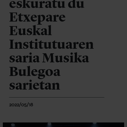
eskuratu du
Etxepare
Euskal
Institutuaren
saria Musika
Bulegoa
sarietan
2022/05/18