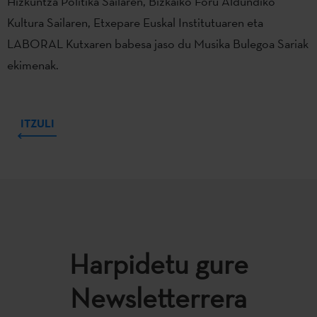
Hizkuntza Politika Sailaren, Bizkaiko Foru Aldundiko
Kultura Sailaren, Etxepare Euskal Institutuaren eta
LABORAL Kutxaren babesa jaso du Musika Bulegoa Sariak
ekimenak.
ITZULI
Harpidetu gure
Newsletterrera