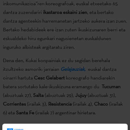
inkomunikazioa”ren koreografoak, euskal etxeetako 65
dantza zuzendariri
ikastaroa eskaini zien
, eta bertako
dantza agenteekin harremanetan jartzeko aukera izan zuen.
Bertako hedabideek ere izan zuten ikuskizunaren berri eta
eskualdeko hiru egunkari nagusienetan euskaldunen
inguruko albisteak argitaratu ziren.
Dena den, Kukai konpainiak ez du segidan berehala
itzultzeko asmorik: jarraian
Gelajauziak,
euskal dantza
oinarri hartuta
Cesc Gelabert
koreografo handiarekin
batera sortutako kale-ikuskizuna eramango du
Tucuman
(abuztuak 27),
Salta
(abuztuak 29),
Jujuy
(abuztuak 31),
Corrientes
(irailak 3),
Resistencia
(irailak 4),
Chaco
(irailak
6) eta
Santa Fe
(irailak 7) argentinar hirietara.
Argazkietan: Ikuslegoarekin ateratako argazkia eta Jon