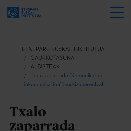
ETXEPARE EUSKAL INSTITUTUA
GAURKOTASUNA
ALBISTEAK
Txalo zaparrada "Komunikazioa
inkomunikazioa" ikuskizunarentzat
Txalo
zaparrada