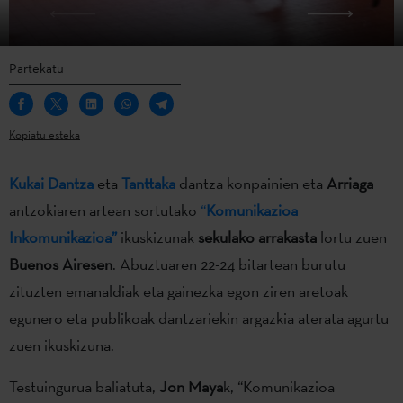
Partekatu
Kopiatu esteka
Kukai Dantza
eta
Tanttaka
dantza konpainien eta
Arriaga
antzokiaren artean sortutako
“
Komunikazioa
Inkomunikazioa”
ikuskizunak
sekulako arrakasta
lortu zuen
Buenos Airesen
. Abuztuaren 22-24 bitartean burutu
zituzten emanaldiak eta gainezka egon ziren aretoak
egunero eta publikoak dantzariekin argazkia aterata agurtu
zuen ikuskizuna.
Testuingurua baliatuta,
Jon Maya
k, “Komunikazioa