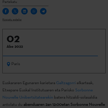
Partekatu
Kopiatu esteka
02
Abe 2022
Paris
Euskararen Egunaren karietara
Galtzagorri
elkarteak,
Etxepare Euskal Institutuaren eta Parisko
Sorbonne
Nouvelle Unibertsitatearekin
batera hitzaldi-solasaldia
antolatu du
abenduaren 2an 12:00etan Sorbonne Nouvelle