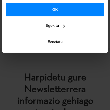
literaturaren egoeraren berri emango die sarrera-hitzaldi
labur baten bidez.
OK
Egokitu
ITZULI
Ezeztatu
Harpidetu gure
Newsletterrera
informazio gehiago