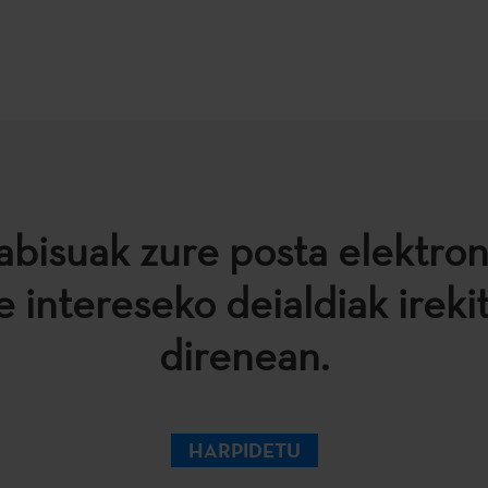
abisuak zure posta elektro
e intereseko deialdiak ireki
direnean.
HARPIDETU