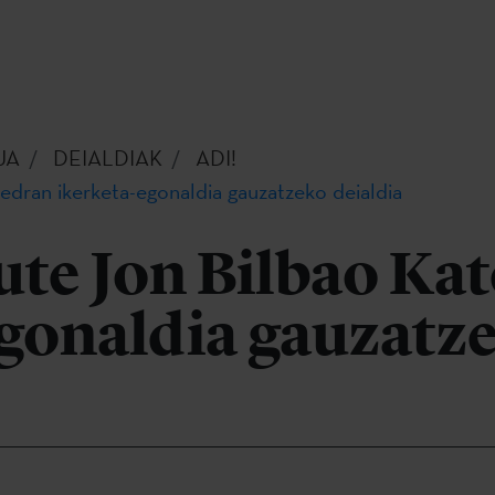
UA
DEIALDIAK
ADI!
edran ikerketa-egonaldia gauzatzeko deialdia
ute Jon Bilbao Ka
egonaldia gauzatz