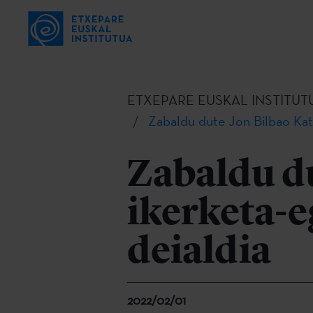
ETXEPARE EUSKAL INSTITUT
Zabaldu dute Jon Bilbao Kat
Zabaldu d
ikerketa-
deialdia
2022/02/01