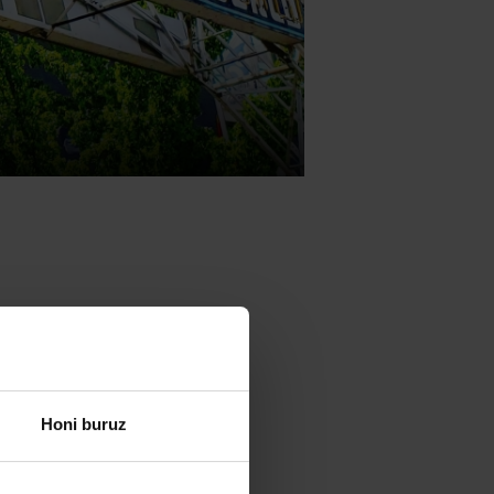
k argitaratu
tedra
Honi buruz
ira
otsailaren