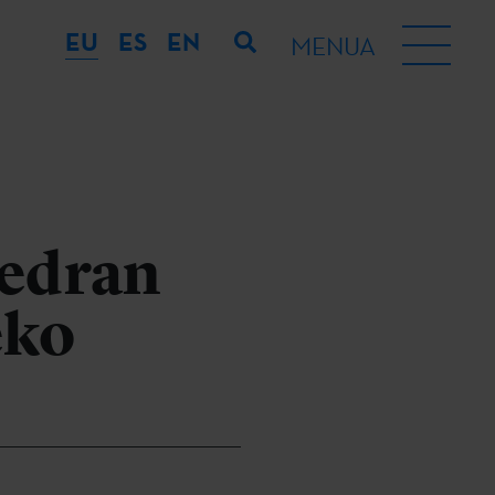
EU
ES
EN
MENUA
tedran
eko