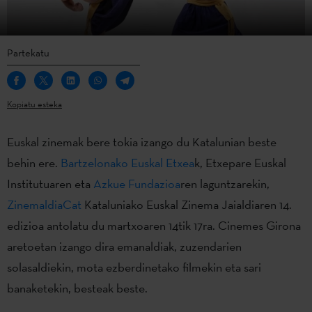
Partekatu
Kopiatu esteka
Euskal zinemak bere tokia izango du Katalunian beste
behin ere.
Bartzelonako Euskal Etxea
k, Etxepare Euskal
Institutuaren eta
Azkue Fundazioa
ren laguntzarekin,
ZinemaldiaCat
Kataluniako Euskal Zinema Jaialdiaren 14.
edizioa antolatu du martxoaren 14tik 17ra. Cinemes Girona
aretoetan izango dira emanaldiak, zuzendarien
solasaldiekin, mota ezberdinetako filmekin eta sari
banaketekin, besteak beste.