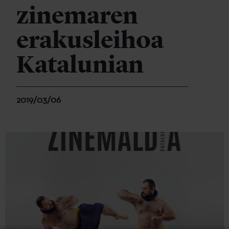
zinemaren
erakusleihoa
Katalunian
2019/03/06