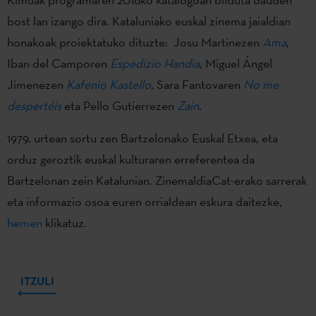
bost lan izango dira. Kataluniako euskal zinema jaialdian
honakoak proiektatuko dituzte: Josu Martinezen
Ama
,
Iban del Camporen
Espedizio Handia
, Miguel Ángel
Jimenezen
Kafenio Kastello
, Sara Fantovaren
No me
despertéis
eta Pello Gutierrezen
Zain
.
1979. urtean sortu zen Bartzelonako Euskal Etxea, eta
orduz geroztik euskal kulturaren erreferentea da
Bartzelonan zein Katalunian. ZinemaldiaCat-erako sarrerak
eta informazio osoa euren orrialdean eskura daitezke,
hemen
klikatuz.
ITZULI