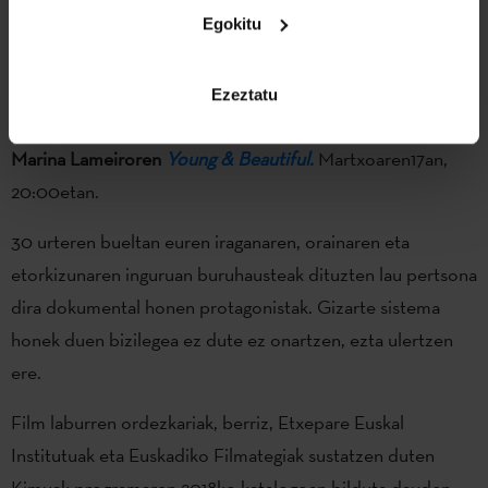
Milaka arma erosi zituen euskal antifaxistentzat. Bere bizia
Egokitu
arriskatuz, ehunka pertsonarena salbatu zuen. Franco hil
zuen, ia. Lezo Urreiztietak bere bizitza harrigarria
Ezeztatu
kontatzen digu, hil eta 40 urtera.
Marina Lameiroren
Young & Beautiful.
Martxoaren17an,
20:00etan.
30 urteren bueltan euren iraganaren, orainaren eta
etorkizunaren inguruan buruhausteak dituzten lau pertsona
dira dokumental honen protagonistak. Gizarte sistema
honek duen bizilegea ez dute ez onartzen, ezta ulertzen
ere.
Film laburren ordezkariak, berriz, Etxepare Euskal
Institutuak eta Euskadiko Filmategiak sustatzen duten
Kimuak programaren 2018ko katalogoan bilduta dauden