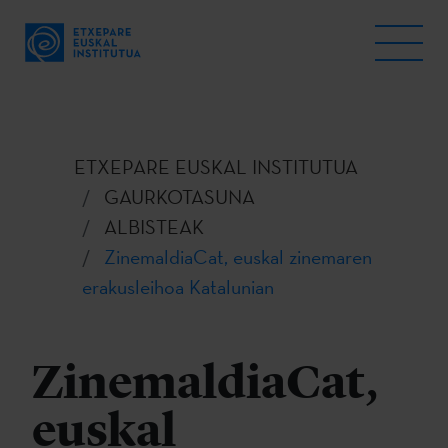
ETXEPARE EUSKAL INSTITUTUA
GAURKOTASUNA
ALBISTEAK
ZinemaldiaCat, euskal zinemaren
erakusleihoa Katalunian
ZinemaldiaCat,
euskal