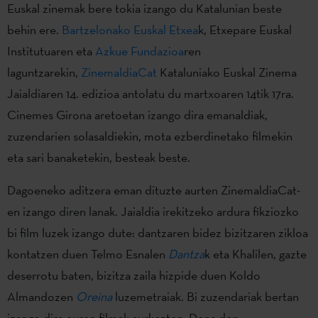
Euskal zinemak bere tokia izango du Katalunian beste
behin ere.
Bartzelonako Euskal Etxea
k, Etxepare Euskal
Institutuaren eta
Azkue Fundazioa
ren
laguntzarekin,
ZinemaldiaCat
Kataluniako Euskal Zinema
Jaialdiaren 14. edizioa antolatu du martxoaren 14tik 17ra.
Cinemes Girona aretoetan izango dira emanaldiak,
zuzendarien solasaldiekin, mota ezberdinetako filmekin
eta sari banaketekin, besteak beste.
Dagoeneko aditzera eman dituzte aurten ZinemaldiaCat-
en izango diren lanak. Jaialdia irekitzeko ardura fikziozko
bi film luzek izango dute: dantzaren bidez bizitzaren zikloa
kontatzen duen Telmo Esnalen
Dantza
k eta Khalilen, gazte
deserrotu baten, bizitza zaila hizpide duen Koldo
Almandozen
Oreina
luzemetraiak. Bi zuzendariak bertan
izango dira euren filmak aurkezten. Dena den,