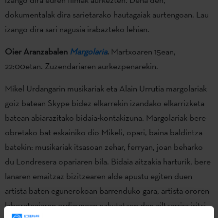
dokumentalak dira sarietarako hautagaiak aurtengoan. Lau
izango dira sari nagusia irabazteko lehian.
Oier Aranzabalen
Margolaria
.
Martxoaren 15ean,
22:00etan. Zuzendariaren aurkezpenarekin.
Mikel Urdangarin musikariak eta Alain Urrutia margolariak
goiz batean Skype bidez elkarrekin izandako elkarrizketa
batean abiarazitako bidaia-kontakizuna. Margolariak bere
obretako bat eskainiko dio Mikeli, opari, baina baldintza
batekin: musikariak itsasoan zehar, ferryan, joan beharko
du Londresera opariaren bila. Bidaia aitzakia harturik, bere
lanaren emaitzaz bizitzearen alde apustu egiten duen
artista baten egunerokoan barrenduko gara, artista ororen
laborategiaren erdigunean ezkutatzen den giltzarrira iritsi