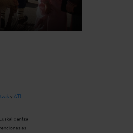
tzak
y
AT!
Euskal dantza
venciones es