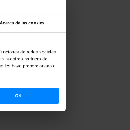
era.
Acerca de las cookies
o 2025 (desde
nio.
venciones se
 funciones de redes sociales
alta, en
con nuestros partners de
ue les haya proporcionado o
onómicos
OK