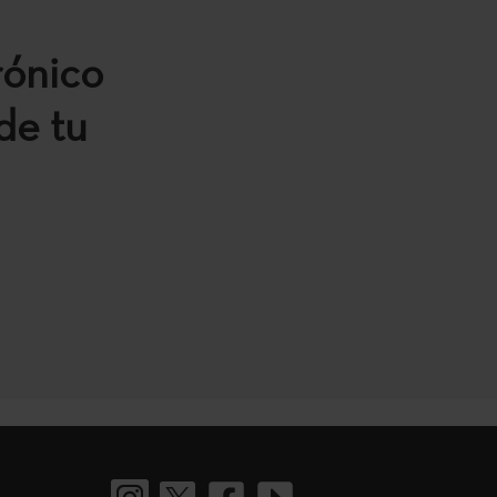
rónico
de tu