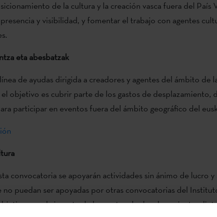
sicionamiento de la cultura y la creación vasca fuera del País 
presencia y visibilidad, y fomentar el trabajo con agentes cult
es.
ntza eta abesbatzak
línea de ayudas dirigida a creadores y agentes del ámbito de l
 el objetivo es cubrir parte de los gastos de desplazamiento, d
ara participar en eventos fuera del ámbito geográfico del eusk
ión
ltura
sta convocatoria se apoyarán actividades sin ánimo de lucro y
e no puedan ser apoyadas por otras convocatorias del Institu
objetivo es cubrir parte de los gastos de desplazamiento, dieta