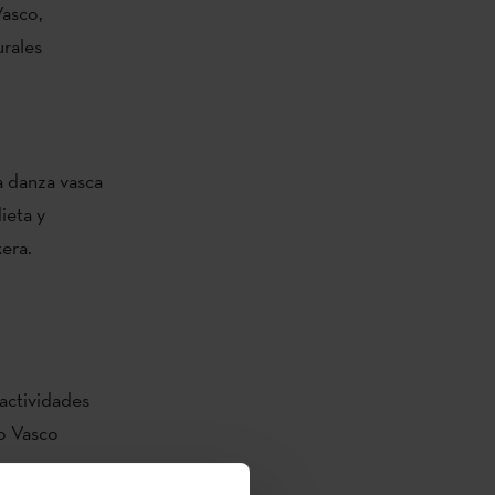
Vasco,
urales
a danza vasca
ieta y
era.
 actividades
to Vasco
 y