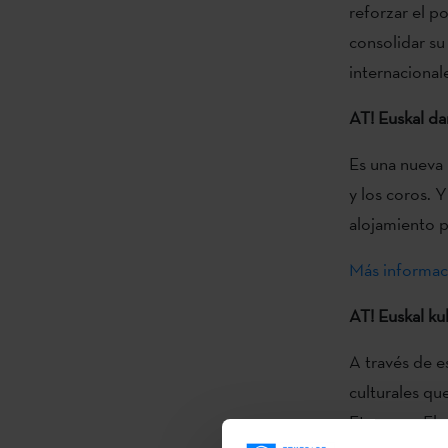
reforzar el po
consolidar su 
internacional
AT! Euskal da
Es una nueva 
y los coros. Y
alojamiento p
Más informac
AT! Euskal ku
A través de e
culturales qu
Etxepare. El 