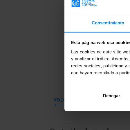
alojamiento p
Más informac
Consentimiento
Las solicitud
el 1 de enero
Esta página web usa cookie
El procedimie
Las cookies de este sitio we
adjudicarán e
y analizar el tráfico. Ademá
redes sociales, publicidad y
proporción a 
que hayan recopilado a parti
destinados a t
Denegar
VOLVER