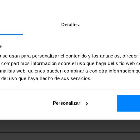
ara participar en eventos fuera del ámbito geográfico del eusk
ión
Detalles
es para apoyar actividades que se lleven a cabo durante el añ
 hasta el 31 de diciembre) podrán presentarse hasta el 30 de ju
s
nto de adjudicación se realizará mediante concurso. Las sub
b se usan para personalizar el contenido y los anuncios, ofrecer
mpezando por las solicitudes que obtengan la puntuación más 
s, compartimos información sobre el uso que haga del sitio web 
 análisis web, quienes pueden combinarla con otra información q
la puntuación obtenida, hasta que se agoten los recursos ec
r del uso que haya hecho de sus servicios.
al fin.
Personalizar