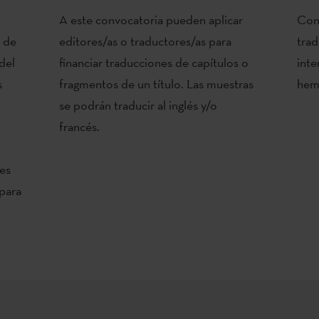
A este convocatoria pueden aplicar
Con 
d de
editores/as o traductores/as para
trad
del
financiar traducciones de capítulos o
inte
s
fragmentos de un título. Las muestras
hemo
se podrán traducir al inglés y/o
francés.
tes
 para