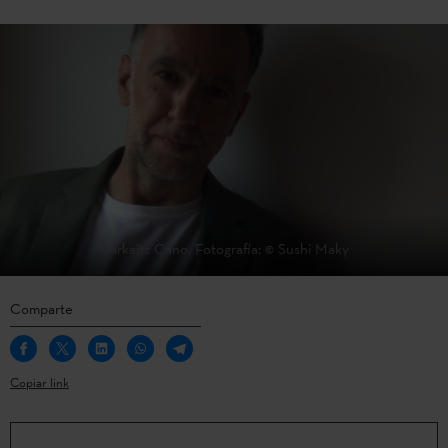
Harkaitz Cano. Fotografía: © Sushi Maky
Comparte
Copiar link