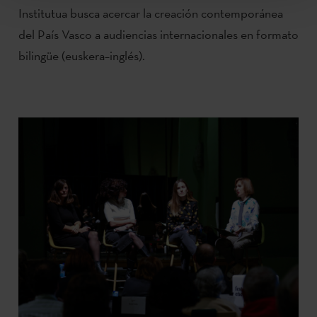
Institutua busca acercar la creación contemporánea
del País Vasco a audiencias internacionales en formato
bilingüe (euskera–inglés).