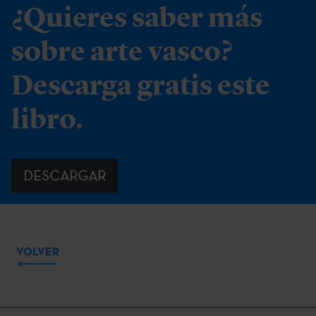
¿Quieres saber más
sobre arte vasco?
Descarga gratis este
libro.
DESCARGAR
VOLVER