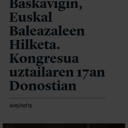
Baskavígin,
Euskal
Baleazaleen
Hilketa.
Kongresua
uztailaren 17an
Donostian
2015/07/13