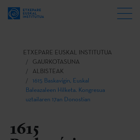
ETXEPARE EUSKAL INSTITUTUA
GAURKOTASUNA
ALBISTEAK
1615 Baskavígin, Euskal
Baleazaleen Hilketa. Kongresua
uztailaren 17an Donostian
1615