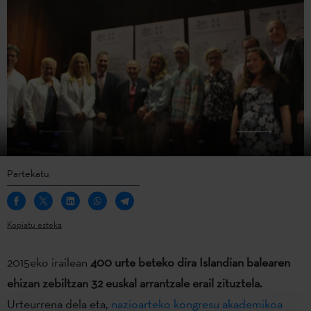
Partekatu
Kopiatu esteka
2015eko irailean
400 urte beteko dira Islandian balearen
ehizan zebiltzan 32 euskal arrantzale erail zituztela
.
Urteurrena dela eta,
nazioarteko kongresu akademikoa