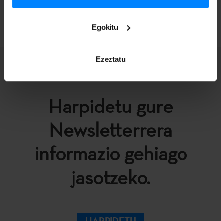
ITZULI
Egokitu
Ezeztatu
Harpidetu gure
Newsletterrera
informazio gehiago
jasotzeko.
HARPIDETU