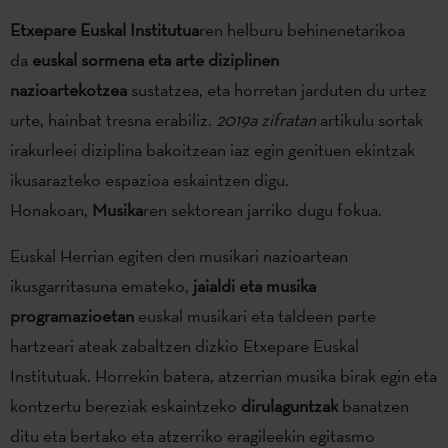
Etxepare Euskal Institutua
ren helburu behinenetarikoa
da
euskal sormena eta arte diziplinen
nazioartekotzea
sustatzea, eta horretan jarduten du urtez
urte, hainbat tresna erabiliz.
2019a zifratan
artikulu sortak
irakurleei diziplina bakoitzean iaz egin genituen ekintzak
ikusarazteko espazioa eskaintzen digu.
Honakoan,
Musika
ren sektorean jarriko dugu fokua.
Euskal Herrian egiten den musikari nazioartean
ikusgarritasuna emateko,
jaialdi eta musika
programazioetan
euskal musikari eta taldeen parte
hartzeari ateak zabaltzen dizkio Etxepare Euskal
Institutuak. Horrekin batera, atzerrian musika birak egin eta
kontzertu bereziak eskaintzeko
dirulaguntzak
banatzen
ditu eta bertako eta atzerriko eragileekin egitasmo