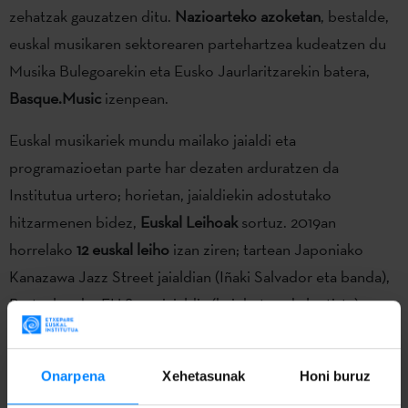
zehatzak gauzatzen ditu.
Nazioarteko azoketan
, bestalde,
euskal musikaren sektorearen partehartzea kudeatzen du
Musika Bulegoarekin eta Eusko Jaurlaritzarekin batera,
Basque.Music
izenpean.
Euskal musikariek mundu mailako jaialdi eta
programazioetan parte har dezaten arduratzen da
Institutua urtero; horietan, jaialdiekin adostutako
hitzarmenen bidez,
Euskal Leihoak
sortuz. 2019an
horrelako
12 euskal leiho
izan ziren; tartean Japoniako
Kanazawa Jazz Street jaialdian (Iñaki Salvador eta banda),
Bartzelonako EH Sona jaialdia (hainbat euskal artista),
Artistas en Ruta egitasmoa (hainbat euskal artista,
Espainiako estatuan zehar) edota Udineko (Friuli, Italia)
Onarpena
Xehetasunak
Honi buruz
Suns Europe jaialdian (Mocker’s eta Eneritz Furyak), batzuk