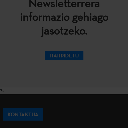
Newsletterrera
informazio gehiago
jasotzeko.
HARPIDETU
?>
KONTAKTUA