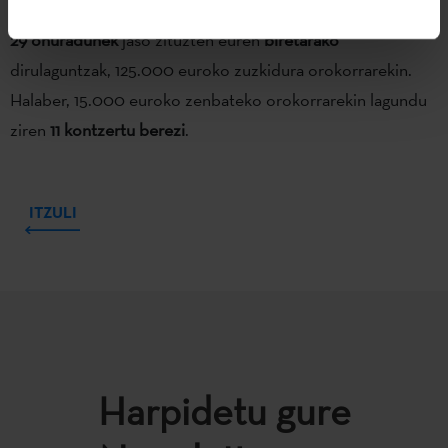
mugikortasunerako dirulaguntzak eskaintzen ditu. 2019an
29 onuradunek
jaso zituzten euren
biretarako
dirulaguntzak, 125.000 euroko zuzkidura orokorrarekin.
Halaber, 15.000 euroko zenbateko orokorrarekin lagundu
ziren
11 kontzertu berezi
.
ITZULI
Harpidetu gure