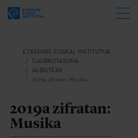
ETXEPARE EUSKAL INSTITUTUA
GAURKOTASUNA
ALBISTEAK
2019a zifratan: Musika
2019a zifratan:
Musika