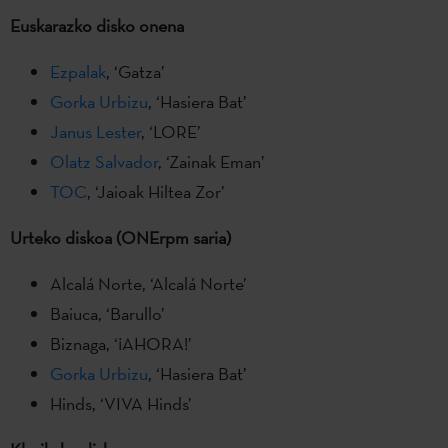
Euskarazko disko onena
Ezpalak
, ‘Gatza’
Gorka Urbizu
, ‘Hasiera Bat’
Janus Lester
, ‘LORE’
Olatz Salvador
, ‘Zainak Eman’
TOC
, ‘Jaioak Hiltea Zor’
Urteko diskoa (ONErpm saria)
Alcalá Norte, ‘Alcalá Norte’
Baiuca, ‘Barullo’
Biznaga, ‘¡AHORA!’
Gorka Urbizu
, ‘Hasiera Bat’
Hinds, ‘VIVA Hinds’