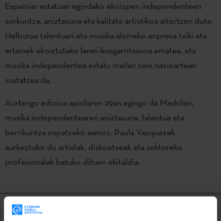
Espainiar estatuan egindako ekoizpen independenteen
sorkuntza, aniztasuna eta kalitate artistikoa aitortzen dute.
Helburua talentuari eta musika alorreko enpresa txiki eta
ertainek ekoiztutako lanei ikusgarritasuna ematea, eta
musika independentea estatu mailan zein nazioartean
sustatzea da.
Aurtengo edizioa apirilaren 29an egingo da Madrilen,
musika independentearen aniztasuna, talentua eta
berrikuntza ospatzeko asmoz. Paula Vazquezek
aurkeztuko du artistak, diskoetxeak eta sektoreko
profesionalak batuko dituen ekitaldia.
Euskal musikari