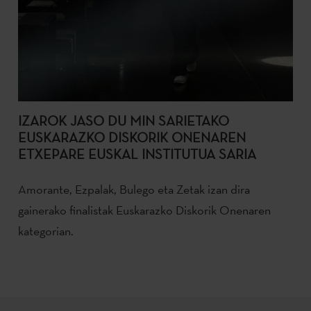
IZAROK JASO DU MIN SARIETAKO
EUSKARAZKO DISKORIK ONENAREN
ETXEPARE EUSKAL INSTITUTUA SARIA
Amorante, Ezpalak, Bulego eta Zetak izan dira
gainerako finalistak Euskarazko Diskorik Onenaren
kategorian.