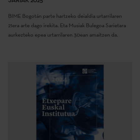
BIME Bogotán parte hartzeko deialdia urtarrilaren
21era arte dago irekita. Eta Musiak Bulegoa Sarietara
aurkezteko epea urtarrilaren 30ean amaitzen da.