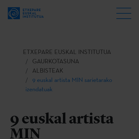
ETXEPARE EUSKAL INSTITUTUA
GAURKOTASUNA
ALBISTEAK
9 euskal artista MIN sarietarako
izendatuak
9 euskal artista
MIN