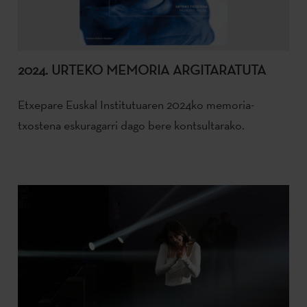
2024. URTEKO MEMORIA ARGITARATUTA
Etxepare Euskal Institutuaren 2024ko memoria-
txostena eskuragarri dago bere kontsultarako.