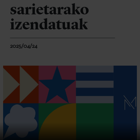
sarietarako
izendatuak
2025/04/24