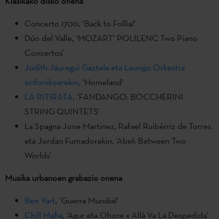
Klasikako disko onena
Concerto 1700, ‘Back to Follia!’
Dúo del Valle, ‘MOZART’ POLILENC Two Piano
Concertos’
Judith Jáuregui Gaztela eta Leongo Orkestra
sinfonikoarekin
, ‘Homeland’
LA RITIRATA
, ‘FANDANGO: BOCCHERINI
STRING QUINTETS’
La Spagna Jone Martinez, Rafael Ruibérriz de Torres
eta Jordan Fumadorekin, ‘Abel: Between Two
Worlds’
Musika urbanoen grabazio onena
Ben Yart
, ‘Guerra Mundial’
Chill Mafia
, ‘Agur eta Ohore x Allá Va La Despedida’