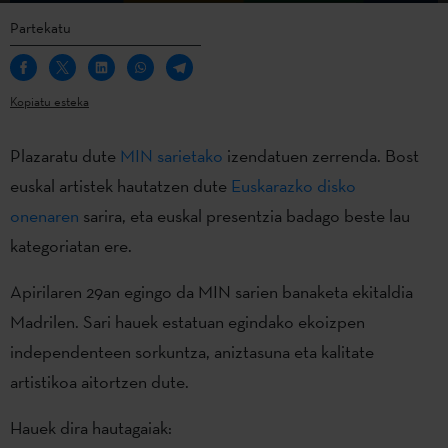
Partekatu
Kopiatu esteka
Plazaratu dute
MIN sarietako
izendatuen zerrenda. Bost
euskal artistek hautatzen dute
Euskarazko disko
onenaren
sarira, eta euskal presentzia badago beste lau
kategoriatan ere.
Apirilaren 29an egingo da MIN sarien banaketa ekitaldia
Madrilen. Sari hauek estatuan egindako ekoizpen
independenteen sorkuntza, aniztasuna eta kalitate
artistikoa aitortzen dute.
Hauek dira hautagaiak: