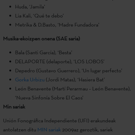
Huda, ‘Jamila’
Lia Kali, ‘Qué te debo’
Metrika & D.Basto, ‘Madre Fundadora’
Musika-ekoizpen onena (SAE saria)
Bala (Santi García), ‘Besta’
DELAPORTE (delaporte), ‘LOS LOBOS’
Depedro (Gustavo Guerrero), ‘Un lugar perfecto’
Gorka Urbizu
(Jordi Matas), ‘Hasiera Bat’
León Benavente (Martí Perarmau – León Benavente),
‘Nueva Sinfonía Sobre El Caos’
Min sariak
Unión Fonográfica Independiente (UFI) erakundeak
antolatzen ditu
MIN sariak
2009az geroztik, sariek