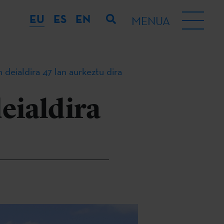
EU
ES
EN
MENUA
 deialdira 47 lan aurkeztu dira
eialdira