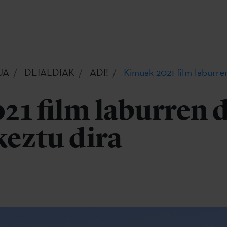
UA
DEIALDIAK
ADI!
Kimuak 2021 film laburren
1 film laburren d
keztu dira