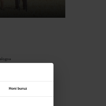
talogoa
k nazioarteko
.
enean,
Honi buruz
itutua
k
 kudeatutako
 ediziora.