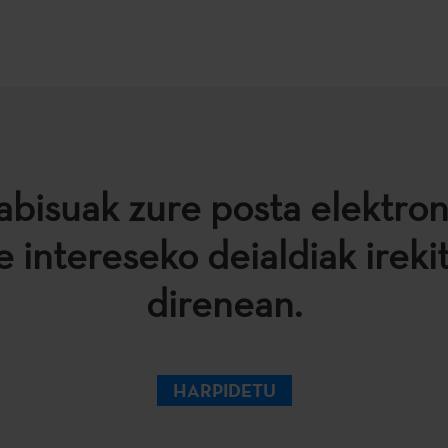
abisuak zure posta elektro
e intereseko deialdiak ireki
direnean.
HARPIDETU