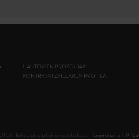
A
HAUTESPEN PROZESUAK
KONTRATATZAILEAREN PROFILA
A. Eskubide guztiak erreserbatuta.
Lege oharra
Priba