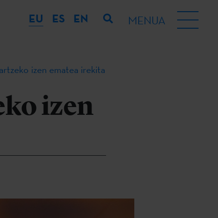
EU
ES
EN
MENUA
tzeko izen ematea irekita
ko izen