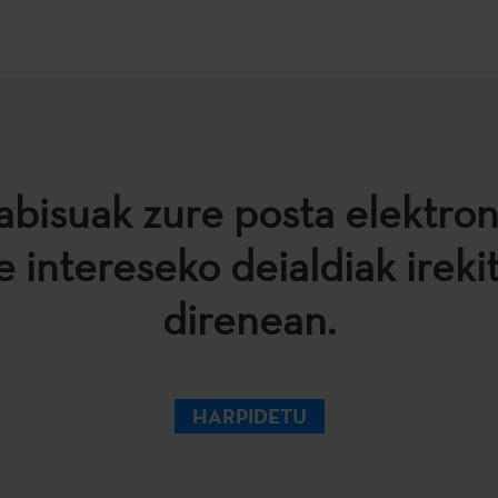
abisuak zure posta elektro
e intereseko deialdiak ireki
direnean.
HARPIDETU