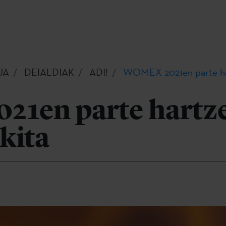
UA
DEIALDIAK
ADI!
WOMEX 2021en parte har
1en parte hartze
kita