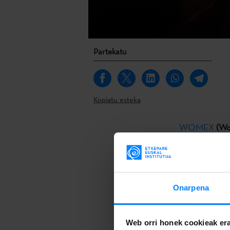
Partekatu
Kopiatu esteka
WOMEX
(Wo
Europan zehar
egingo du geld
Zuzeneko musi
Onarpena
honek: hitzald
enpresa erakus
Web orri honek cookieak era
ospakizun ba