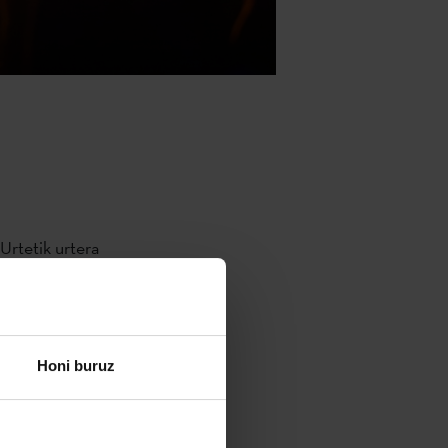
rtetik urtera
Oporton
tu topaketa
Honi buruz
atoki, 700
ari banatze
 emate epea