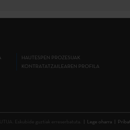
A
HAUTESPEN PROZESUAK
KONTRATATZAILEAREN PROFILA
A. Eskubide guztiak erreserbatuta.
Lege oharra
Priba