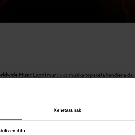
rldwide Music Expo)
munduko musika topaketa handiena da. U
 bidaiatzen duen topaketa izanik, aurtengo
urriaren 27tik 31ra
ialdia.
ka ez ezik, musikarekin lotutako jarduera ugari eskaintzen di
Xehetasunak
iak, azoka, filmak eta
showcase
-ak besteak beste. Zazpi eszen
le, 100 hizlari baino gehiago, filmak, irekiera kontzertua eta s
biltzen ditu
t bost egunetan zehar. Showcase hauetan parte hartzeko izen