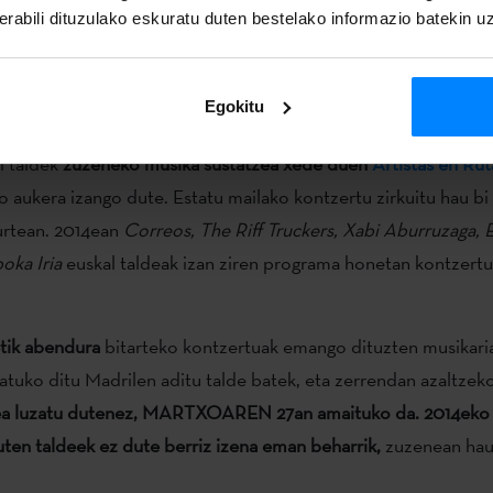
rabili dituzulako eskuratu duten bestelako informazio batekin u
ako batera bidaltzea.
Egokitu
epare Euskal Institutuak
sinatutako hitzarmenari esker, 2015 ur
l taldek
zuzeneko musika sustatzea xede duen
Artistas en Rut
o aukera izango dute. Estatu mailako kontzertu zirkuitu hau bi
urtean. 2014ean
Correos, The Riff Truckers, Xabi Aburruzaga, E
oka Iria
euskal taldeak izan ziren programa honetan kontzertu
etik abendura
bitarteko kontzertuak emango dituzten musikari
tatuko ditu Madrilen aditu talde batek, eta zerrendan azaltzek
a luzatu dutenez, MARTXOAREN 27an amaituko da. 2014eko 
ten taldeek ez dute berriz izena eman beharrik,
zuzenean hau