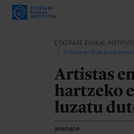
ETXEPARE EUSKAL INSTITUT
Artistas en Ruta programan p
Artistas e
hartzeko e
luzatu dut
2015/03/10