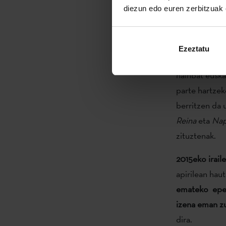
diezun edo euren zerbitzuak e
ordezkaritzet
Ezeztatu
AIE
-k
eta
Etx
hainbat euska
parte hartzek
berritzen da 
Reina
eta
Nap
zituztenak.
2015eko irail
apirilean hau
emateko
epe
izena eman zu
dira.