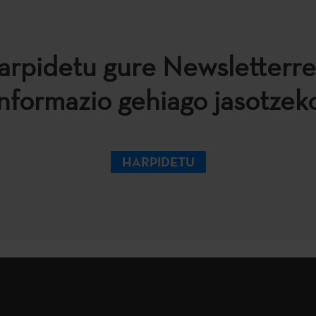
arpidetu gure Newsletterre
informazio gehiago jasotzeko
HARPIDETU