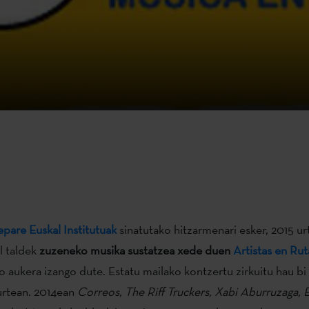
epare Euskal Institutuak
sinatutako hitzarmenari esker, 2015 ur
l taldek
zuzeneko musika sustatzea xede duen
Artistas en Rut
o aukera izango dute. Estatu mailako kontzertu zirkuitu hau bi
urtean. 2014ean
Correos, The Riff Truckers, Xabi Aburruzaga, E