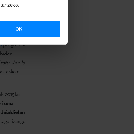
ztartzeko.
OK
tean ere
a
programan
 bider
ratu, Joe la
ak eskaini
ak 2015ko
o
izena
deialdietan
tagai izango