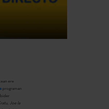
tean ere
a
programan
 bider
ratu, Joe la