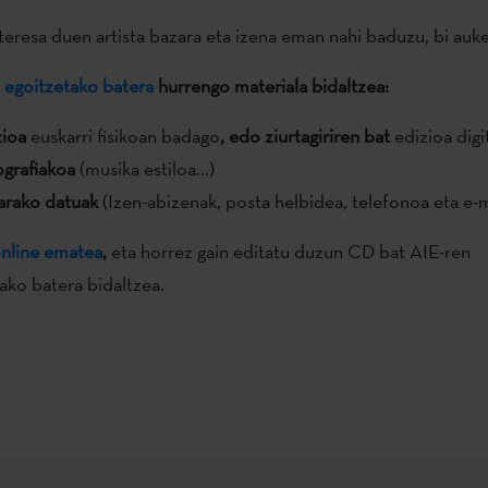
eresa duen artista bazara eta izena eman nahi baduzu, bi auke
 egoitzetako batera
hurrengo materiala bidaltzea:
zioa
euskarri fisikoan badago
, edo ziurtagiriren bat
edizioa digi
grafiakoa
(musika estiloa...)
rako datuak
(Izen-abizenak, posta helbidea, telefonoa eta e-m
online ematea
,
eta horrez gain editatu duzun CD bat AIE-ren
ako batera bidaltzea.