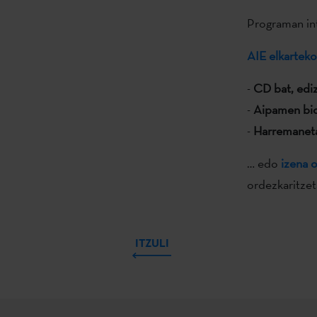
Programan int
AIE elkarteko
-
CD bat, edi
-
Aipamen bio
-
Harremaneta
… edo
izena 
ordezkaritzet
ITZULI