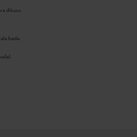
ra dituzu:
tala bada.
aila)