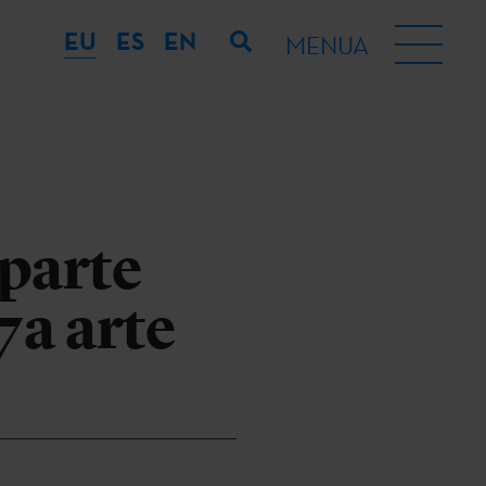
EU
ES
EN
MENUA
parte
7a arte