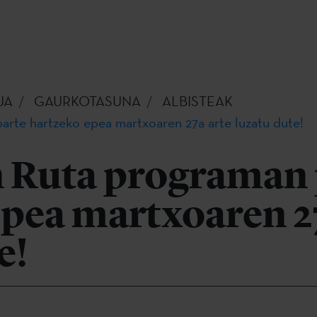
UA
GAURKOTASUNA
ALBISTEAK
arte hartzeko epea martxoaren 27a arte luzatu dute!
n Ruta programan 
pea martxoaren 2
e!