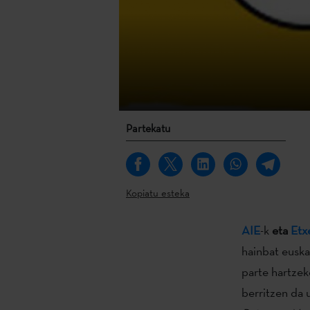
Partekatu
Kopiatu esteka
AIE
-k
eta
Etx
hainbat euska
parte hartzek
berritzen da 