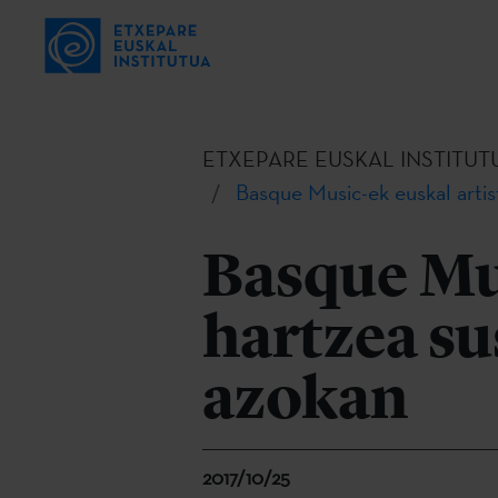
ETXEPARE EUSKAL INSTITUT
Basque Music-ek euskal art
Basque Mus
hartzea s
azokan
2017/10/25