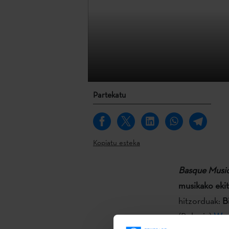
Partekatu
Kopiatu esteka
Basque Musi
musikako ekit
hitzorduak:
B
(Polonia)
Wo