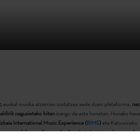
c,
euskal musika atzerrian sustatzea xede duen plataforma,
naz
aldirik nagusietako bitan
izango da aste honetan. Honako haue
izkaia International Music Experience (
BIME
)
eta Katowiceko
mex
munduko musiken azoka
. Topaketa horietan
showcase ba