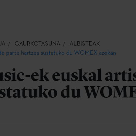
UA
GAURKOTASUNA
ALBISTEAK
iste parte hartzea sustatuko du WOMEX azokan
ic-ek euskal arti
ustatuko du WOM