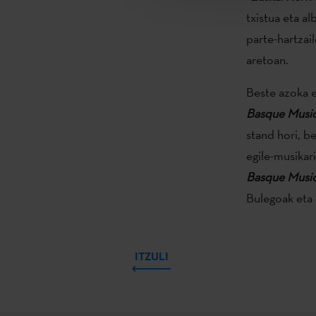
txistua eta a
parte-hartzai
aretoan.
Beste azoka e
Basque Music
stand hori, b
egile-musikari
Basque Music
Bulegoak eta 
ITZULI