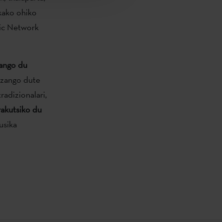
kako ohiko
sic Network
ango du
izango dute
radizionalari,
rakutsiko du
usika