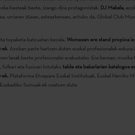
lboka besteak beste, izango dira protagonistak.
DJ Makala,
azo
lea, urriaren 25ean, asteazkenean, arituko da, Global Club Mu
ta topaketa batzuetan bezala,
Womexen ere stand propioa iz
-
ek
.
Azokan parte hartzen duten euskal profesionalek eskura 
eren lanak beste profesionalei erakusteko. Era berean, musika t
, folkari eta fusioari lotutako
talde eta bakarlarien katalogoa e
-
ek
.
Plataforma Etxepare Euskal Institutuak, Euskal Herriko M
Euskadiko Soinuak-ek osatzen dute.