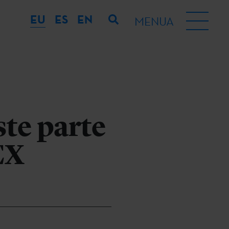
EU
ES
EN
MENUA
ste parte
EX