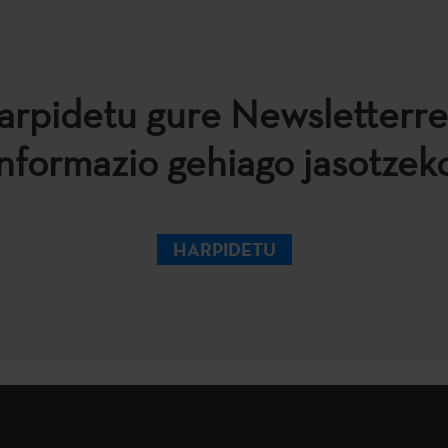
arpidetu gure Newsletterre
informazio gehiago jasotzeko
HARPIDETU