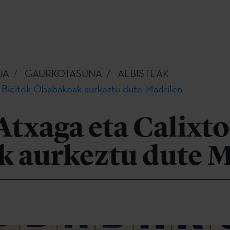
UA
GAURKOTASUNA
ALBISTEAK
 Bieitok Obabakoak aurkeztu dute Madrilen
txaga eta Calixto
 aurkeztu dute M