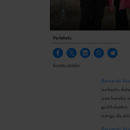
Partekatu
Kopiatu esteka
Bernardo Atx
aurkeztu dut
izen bereko e
goitituluekin,
izango da ant
Bernardo Atx