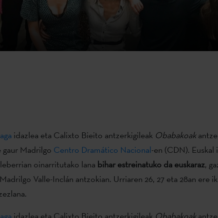
aga
idazlea eta Calixto Bieito antzerkigileak
Obabakoak
antze
e gaur Madrilgo
Centro Dramático Nacional
-en (CDN). Euskal 
leberrian oinarritutako lana
bihar estreinatuko da euskaraz
, g
 Madrilgo Valle-Inclán antzokian. Urriaren 26, 27 eta 28an ere ik
zezlana.
aga
idazlea eta Calixto Bieito antzerkigileak
Obabakoak
antze