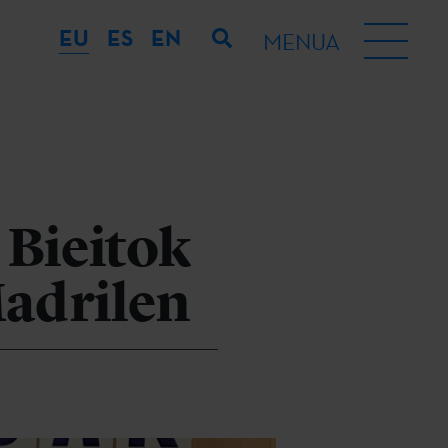
EU
ES
EN
MENUA
 Bieitok
adrilen