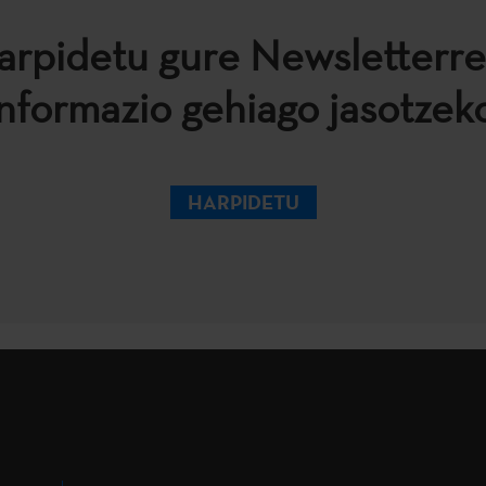
arpidetu gure Newsletterre
informazio gehiago jasotzeko
HARPIDETU