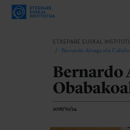
ETXEPARE EUSKAL INSTITUT
Bernardo Atxaga eta Calixto
Bernardo A
Obabakoak
2018/10/24