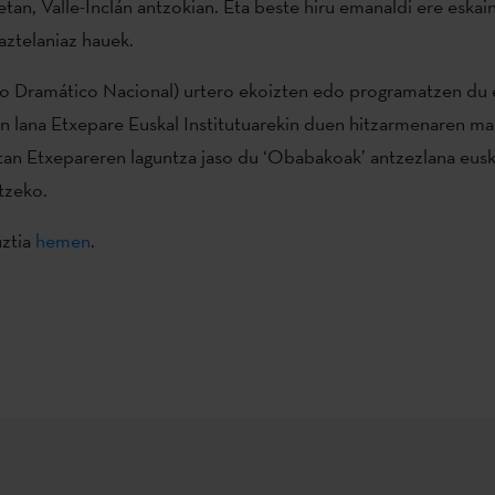
tan, Valle-Inclán antzokian. Eta beste hiru emanaldi ere eskain
gaztelaniaz hauek.
 Dramático Nacional) urtero ekoizten edo programatzen du 
en lana Etxepare Euskal Institutuarekin duen hitzarmenaren ma
an Etxepareren laguntza jaso du ‘Obabakoak’ antzezlana eusk
tzeko.
uztia
hemen
.