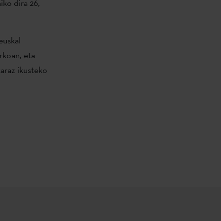
iko dira 26,
euskal
rkoan, eta
araz ikusteko