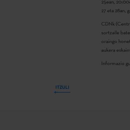
25ean, 20:00e
27 eta 28an, 
CDNk (Centro
sortzaile bat
oraingo honet
aukera eskain
Informazio g
ITZULI