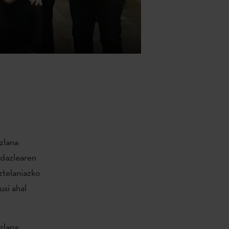
zlana
idazlearen
aztelaniazko
usi ahal
zlana