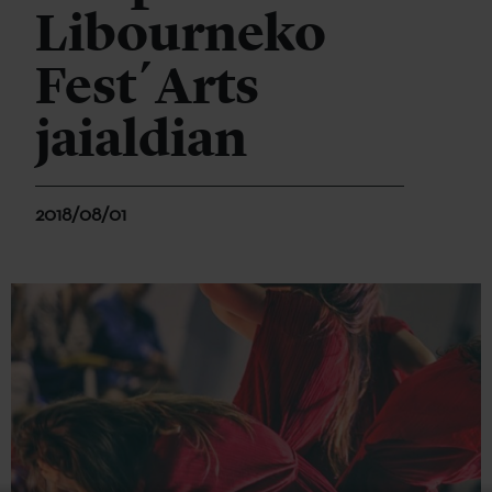
Libourneko
Fest´Arts
jaialdian
2018/08/01