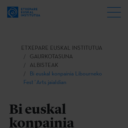
ETXEPARE EUSKAL INSTITUTUA
GAURKOTASUNA
ALBISTEAK
Bi euskal konpainia Libourneko
Fest´Arts jaialdian
Bi euskal
konpainia