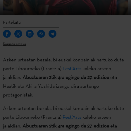
Partekatu
Kopiatu esteka
Azken urteetan bezala, bi euskal konpainiak hartuko dute
parte Libourneko (Frantzia)
Fest’Arts
kaleko arteen
jaialdian.
Abuztuaren 2tik 4ra egingo da 27. edizioa
eta
Haatik eta Akira Yoshida izango dira aurtengo
protagonistak.
Azken urteetan bezala, bi euskal konpainiak hartuko dute
parte Libourneko (Frantzia)
Fest’Arts
kaleko arteen
jaialdian.
Abuztuaren 2tik 4ra egingo da 27. edizioa
eta