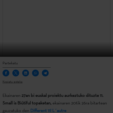
Partekatu
Kopiatu esteka
Ekainaren
27an bi euskal proiektu aurkeztuko dituzte 11.
Small is Biútiful topaketan,
ekainaren 20tik 26ra bitartean
gauzatuko den
Different 11! L´autre