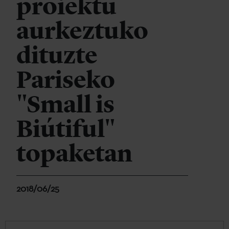
proiektu
aurkeztuko
dituzte
Pariseko
"Small is
Biútiful"
topaketan
2018/06/25