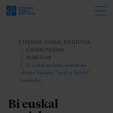
ETXEPARE EUSKAL INSTITUTUA
GAURKOTASUNA
ALBISTEAK
Bi euskal proiektu aurkeztuko
dituzte Pariseko "Small is Biútiful"
topaketan
Bi euskal