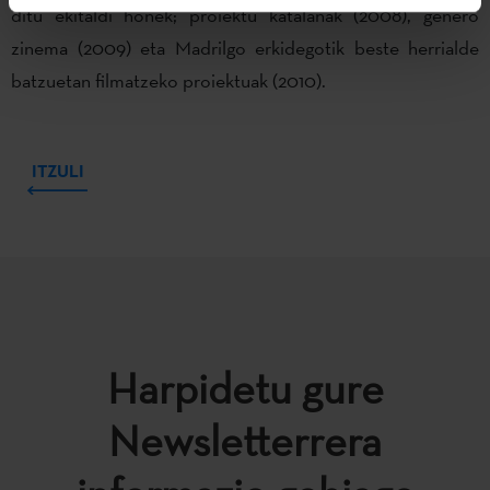
ditu ekitaldi honek; proiektu katalanak (2008), genero
zinema (2009) eta Madrilgo erkidegotik beste herrialde
batzuetan filmatzeko proiektuak (2010).
ITZULI
Harpidetu gure
Newsletterrera