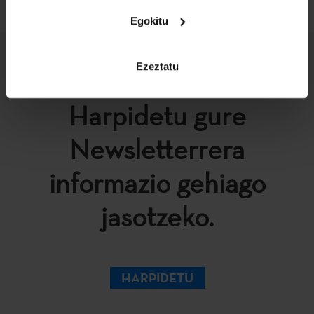
Egokitu
Ezeztatu
Harpidetu gure
Newsletterrera
informazio gehiago
jasotzeko.
HARPIDETU