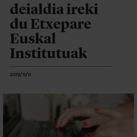
deialdia ireki
du Etxepare
Euskal
Institutuak
2019/11/11