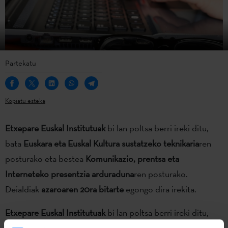
Partekatu
Kopiatu esteka
Etxepare Euskal Institutuak
bi lan poltsa berri ireki ditu,
bata
Euskara eta Euskal Kultura sustatzeko teknikaria
ren
posturako eta bestea
Komunikazio, prentsa eta
Interneteko presentzia arduraduna
ren posturako.
Deialdiak
azaroaren 20ra bitarte
egongo dira irekita.
Etxepare Euskal Institutuak
bi lan poltsa berri ireki ditu,
bata
Euskara eta Euskal Kultura sustatzeko teknikaria
ren