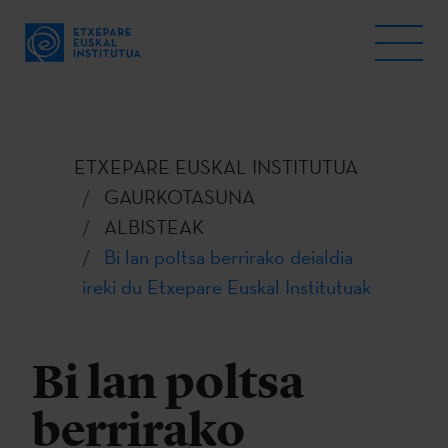
ETXEPARE EUSKAL INSTITUTUA
GAURKOTASUNA
ALBISTEAK
Bi lan poltsa berrirako deialdia
ireki du Etxepare Euskal Institutuak
Bi lan poltsa
berrirako