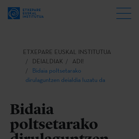
ETXEPARE EUSKAL INSTITUTUA
DEIALDIAK
ADI!
Bidaia poltsetarako
dirulaguntzen deialdia luzatu da
Bidaia
poltsetarako