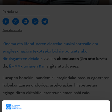
Partekatu
Kopiatu esteka
Zinema eta literaturaren alorreko euskal sortzaile eta
eragileak nazioartekotzeko bidaia-poltsetarako
dirulaguntzen deialdia
2021ko
abenduaren 31ra arte
luzatu
da,
EHAAk urriaren 11an
argitaratu duenez.
Luzapen honekin, pandemiak eragindako osasun egoeraren
hobekuntzaren ondorioz, urteko azken hilabeteetan
egingo diren ekitaldiei erantzuna eman nahi zaie.
Etxepare Euskal Institutuaren deialdi honen helburua da
euskararen eremu geografikotik kanpo zinema eta