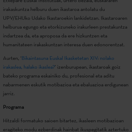
Etxepare Euskal Institutuak, urtero bezala, euskararen
irakaskuntza helburu duen ikastaroa antolatu du
UPV/EHUko Udako Ikastaroekin lankidetzan. Ikastaroaren
helburua egungo eta etorkizuneko irakurleen prestakuntza
indartzea da, eta aproposa da ere hizkuntzen eta
humanitateen irakaskuntzan interesa duen edonorentzat.
Aurten, ‘
Bikaintasuna Euskal Ikasketetan XIV: nolako
irakaslea, halako ikaslea?
’ izenburupean, ikastaroak goiz
bateko programa eskainiko du, profesional eta aditu
nabarmenen eskutik motibazioa eta ebaluazioa erdigunean
jarriz.
Programa
Hitzaldi formatuko saioen bitartez, ikasleen motibazioan
eragiteko modu ezberdinak hainbat ikuspegitatik aztertuko