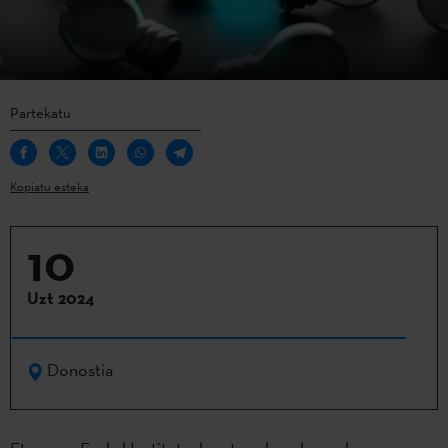
Partekatu
Kopiatu esteka
10
Uzt 2024
Donostia