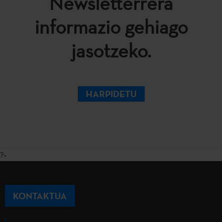
Newsletterrera
informazio gehiago
jasotzeko.
HARPIDETU
?>
KONTAKTUA