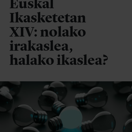
Euskal
Ikasketetan
XIV: nolako
irakaslea,
halako ikaslea?