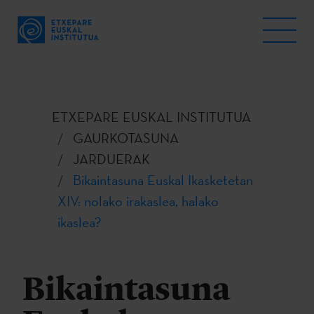
ETXEPARE EUSKAL INSTITUTUA
GAURKOTASUNA
JARDUERAK
Bikaintasuna Euskal Ikasketetan
XIV: nolako irakaslea, halako
ikaslea?
Bikaintasuna