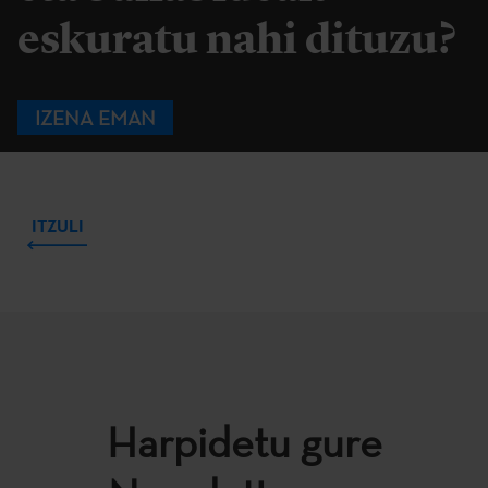
eskuratu nahi dituzu?
IZENA EMAN
ITZULI
Harpidetu gure