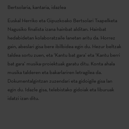
Bertsolaria, kantaria, idazlea
Euskal Herriko eta Gipuzkoako Bertsolari Txapelketa
Nagusiko finalista izana hainbat alditan. Hainbat
hedabidetan kolaboratzaile lanetan aritu da. Horrez
gain, abeslari gisa bere ibilbidea egin du. Hezur beltzak
taldea sortu zuen, eta ‘Kantu bat gara’ eta ‘Kantu berri
bat gara’ musika-proiektuak garatu ditu. Konta ahala
musika talderen eta bakarlariren letragilea da.
Dokumentalgintzan zuzendari eta gidoigile gisa lan
egin du. Idazle gisa, telebistako gidoiak eta liburuak
idatzi izan ditu.