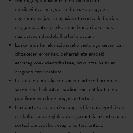
Gaur egungo euskarazko musikaren eta
musikagintzaren egoerari buruzko ezagutza
eguneratzea, joera nagusiak eta sortzaile berriak
ezagutuz, batez ere kontuan izanda irakurleak
nazioartean daudela ikasturte osoan.
Euskal musikariek nazioarteko testuinguruetan izan
ditzaketen erronkak, beharrak eta erabaki
estrategikoak identifikatzea, hizkuntza-hautuen
eraginari erreparatuta.
Euskara eta musika sortzaileen arteko harremana
sakontzea, hizkuntzak sorkuntzan, estiloetan eta
publikoengan duen eragina aztertuz.
Nazioartekotzearen ikuspegitik hizkuntza-politikek
eta kultur estrategiek duten garrantzia aztertzea, bai
sortzaileentzat bai, eragile kulturalentzat.