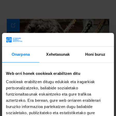
Onarpena
Xehetasunak
Honi buruz
Web orri honek cookieak erabiltzen ditu
Cookieak erabiltzen ditugu edukiak eta iragarkiak
pertsonalizatzeko, baliabide sozialetako
funtzionaltasunak eskaintzeko eta gure trafikoa
aztertzeko. Era berean, gure web orriaren erabilerari
buruzko informazioa partekatzen dugu baliabide
sozialetako, publizitateko eta estatistiketako gure