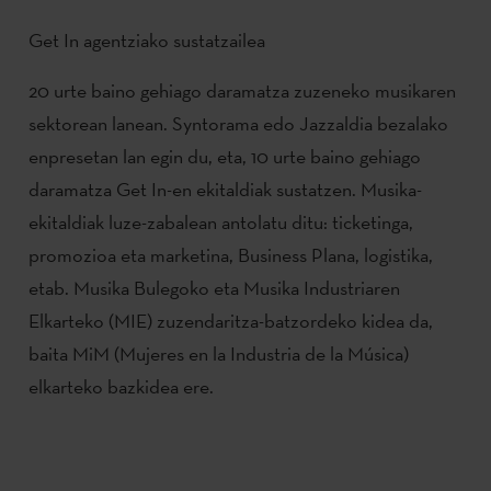
Get In agentziako sustatzailea
20 urte baino gehiago daramatza zuzeneko musikaren
sektorean lanean. Syntorama edo Jazzaldia bezalako
enpresetan lan egin du, eta, 10 urte baino gehiago
daramatza Get In-en ekitaldiak sustatzen. Musika-
ekitaldiak luze-zabalean antolatu ditu: ticketinga,
promozioa eta marketina, Business Plana, logistika,
etab. Musika Bulegoko eta Musika Industriaren
Elkarteko (MIE) zuzendaritza-batzordeko kidea da,
baita MiM (Mujeres en la Industria de la Música)
elkarteko bazkidea ere.