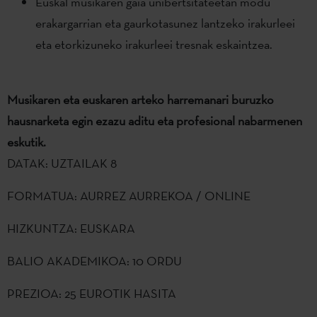
Euskal musikaren gaia unibertsitateetan modu
erakargarrian eta gaurkotasunez lantzeko irakurleei
eta etorkizuneko irakurleei tresnak eskaintzea.
Musikaren eta euskaren arteko harremanari buruzko
hausnarketa egin ezazu aditu eta profesional nabarmenen
eskutik.
DATAK: UZTAILAK 8
FORMATUA: AURREZ AURREKOA / ONLINE
HIZKUNTZA: EUSKARA
BALIO AKADEMIKOA: 10 ORDU
PREZIOA: 25 EUROTIK HASITA