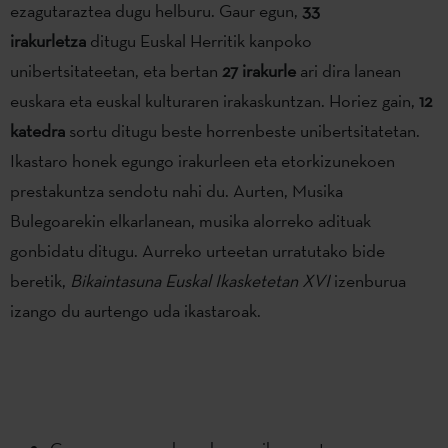
ezagutaraztea dugu helburu. Gaur egun,
33
irakurletza
ditugu Euskal Herritik kanpoko
unibertsitateetan, eta bertan
27 irakurle
ari dira lanean
euskara eta euskal kulturaren irakaskuntzan. Horiez gain,
12
katedra
sortu ditugu beste horrenbeste unibertsitatetan.
Ikastaro honek egungo irakurleen eta etorkizunekoen
prestakuntza sendotu nahi du. Aurten, Musika
Bulegoarekin elkarlanean, musika alorreko adituak
gonbidatu ditugu. Aurreko urteetan urratutako bide
beretik,
Bikaintasuna Euskal Ikasketetan XVI
izenburua
izango du aurtengo uda ikastaroak.