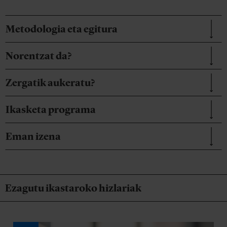
Metodologia eta egitura
Norentzat da?
Zergatik aukeratu?
Ikasketa programa
Eman izena
Ezagutu ikastaroko hizlariak