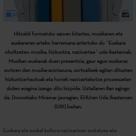
Hitzaldi formatuko saioen bitartez, musikaren eta
euskararen arteko harremana aztertuko du ´Euskara
oholtzetan: musika, hizkuntza, nazioartea´ uda ikastaroak.
Musikan euskarak duen presentzia, gaur egun euskaraz
sortzen den musika-aniztasuna, sortzaileek egiten dituzten
hizkuntza-hautuak eta horiek nazioartekotze prozesuetan
duten eragina izango ditu hizpide. Uztailaren 8an egingo
da, Donostiako Miramar jauregian, EHUren Uda Ikastaroen
(UIK) baitan.
Euskara eta euskal kultura nazioartean sustatzea eta