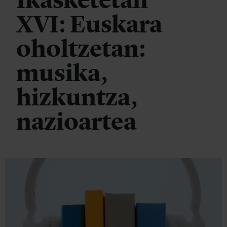
Ikasketetan
XVI: Euskara
oholtzetan:
musika,
hizkuntza,
nazioartea