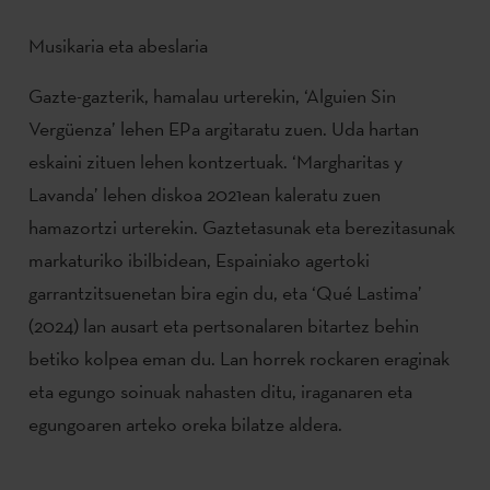
Musikaria eta abeslaria
Gazte-gazterik, hamalau urterekin, ‘Alguien Sin
Vergüenza’ lehen EPa argitaratu zuen. Uda hartan
eskaini zituen lehen kontzertuak. ‘Margharitas y
Lavanda’ lehen diskoa 2021ean kaleratu zuen
hamazortzi urterekin. Gaztetasunak eta berezitasunak
markaturiko ibilbidean, Espainiako agertoki
garrantzitsuenetan bira egin du, eta ‘Qué Lastima’
(2024) lan ausart eta pertsonalaren bitartez behin
betiko kolpea eman du. Lan horrek rockaren eraginak
eta egungo soinuak nahasten ditu, iraganaren eta
egungoaren arteko oreka bilatze aldera.