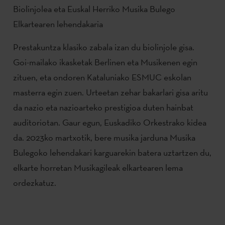
Biolinjolea eta Euskal Herriko Musika Bulego
Elkartearen lehendakaria
Prestakuntza klasiko zabala izan du biolinjole gisa.
Goi-mailako ikasketak Berlinen eta Musikenen egin
zituen, eta ondoren Kataluniako ESMUC eskolan
masterra egin zuen. Urteetan zehar bakarlari gisa aritu
da nazio eta nazioarteko prestigioa duten hainbat
auditoriotan. Gaur egun, Euskadiko Orkestrako kidea
da. 2023ko martxotik, bere musika jarduna Musika
Bulegoko lehendakari karguarekin batera uztartzen du,
elkarte horretan Musikagileak elkartearen lema
ordezkatuz.