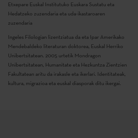
Etxepare Euskal Institutuko Euskara Sustatu eta
Hedatzeko zuzendaria eta uda-ikastaroaren
zuzendaria
Ingeles Filologian lizentziatua da eta Ipar Amerikako
Mendebaldeko literaturan doktorea, Euskal Herriko
Unibertsitatean. 2005 urtetik Mondragon
Unibertsitatean, Humanitate eta Hezkuntza Zientzien
Fakultatean aritu da irakasle eta ikerlari. Identitateak,
kultura, migrazioa eta euskal diasporak ditu ikergai.