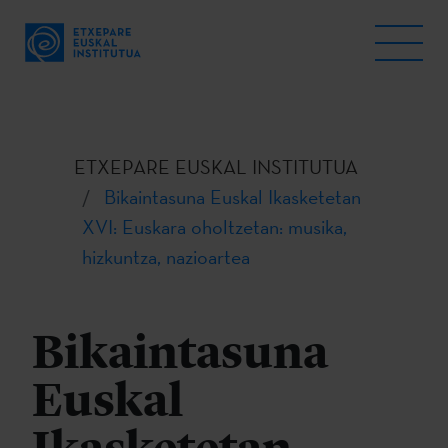
ETXEPARE EUSKAL INSTITUTUA
Bikaintasuna Euskal Ikasketetan
XVI: Euskara oholtzetan: musika,
hizkuntza, nazioartea
Bikaintasuna
Euskal