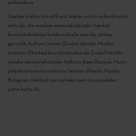
arduraduna
Gaztea irratian eta eitb.eus atarian postu ezberdinetan
aritu da, eta musikan espezializatutako hainbat
komunikabidetan kolaboratzaile izan da. 2016az
geroztik, Kultura Liveren (Euskal Herriko Musika
Aretoen Elkartea) koordinatzailea da. Euskal Herriko
musika nazioartekotzeko helburu duen Basque. Music.
plataformaren koordinazio lanetan dihardu Musika
Bulegoan. Hainbat nazioarteko sare eta paneletan
parte hartu du.