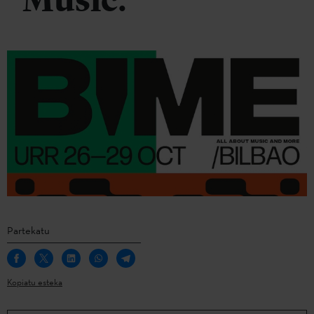
Music.
Partekatu
Kopiatu esteka