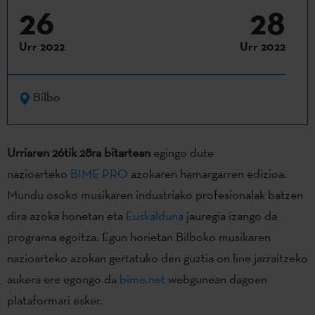
26
28
Urr 2022
Urr 2022
Bilbo
Urriaren 26tik 28ra bitartean
egingo dute
nazioarteko
BIME PRO
azokaren hamargarren edizioa.
Mundu osoko musikaren industriako profesionalak batzen
dira azoka honetan eta
Euskalduna
jauregia izango da
programa egoitza. Egun horietan Bilboko musikaren
nazioarteko azokan gertatuko den guztia on line jarraitzeko
aukera ere egongo da
bime.net
webgunean dagoen
plataformari esker.