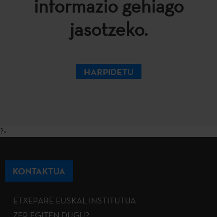
informazio gehiago
jasotzeko.
HARPIDETU
?>
KONTAKTUA
ETXEPARE EUSKAL INSTITUTUA
ZER EGITEN DUGU?