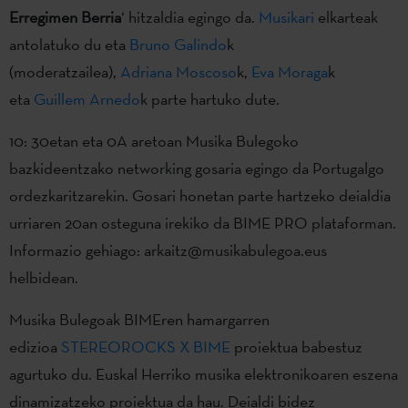
Erregimen Berria
‘ hitzaldia egingo da.
Musikari
elkarteak
antolatuko du eta
Bruno Galindo
k
(moderatzailea),
Adriana Moscoso
k,
Eva Moraga
k
eta
Guillem Arnedo
k parte hartuko dute.
10: 30etan eta 0A aretoan Musika Bulegoko
bazkideentzako networking gosaria egingo da Portugalgo
ordezkaritzarekin. Gosari honetan parte hartzeko deialdia
urriaren 20an osteguna irekiko da BIME PRO plataforman.
Informazio gehiago: arkaitz@musikabulegoa.eus
helbidean.
Musika Bulegoak BIMEren hamargarren
edizioa
STEREOROCKS X BIME
proiektua babestuz
agurtuko du. Euskal Herriko musika elektronikoaren eszena
dinamizatzeko proiektua da hau. Deialdi bidez