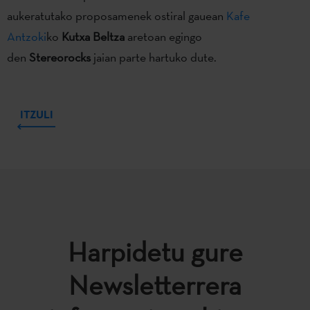
aukeratutako proposamenek ostiral gauean
Kafe
Antzoki
ko
Kutxa Beltza
aretoan egingo
den
Stereorocks
jaian parte hartuko dute.
ITZULI
Harpidetu gure
Newsletterrera