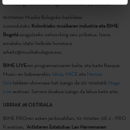
Live
) izango dira mahai-inguru honetako partaideak.
16:00etan Musika Bulegoko bazkideei
zuzendutako
Kolonbiako musikaren industria eta BIME
Bogotá
ezagutzeko networking saio pribatua. Izena
emateko idatzi helbide honetara:
arkaitz@musikabulegoa.eus.
BIME LIVE
ren programazioaren baita, eta baita Basque.
Music.-en babesarekin,
Idoia
,
MICE
eta
Merina
Gris
taldeen showcase bat izango da 20: 00etatik
Stage
Live
aretoan. Sarrera doakoa izango da lekua bete arte.
URRIAK 28 OSTIRALA
BIME PROren azken jardunaldian, 10: 00etan, 0E 2 – PRO
II aretoan, ‘
Artistaren Estatutua: Lan Harremanen