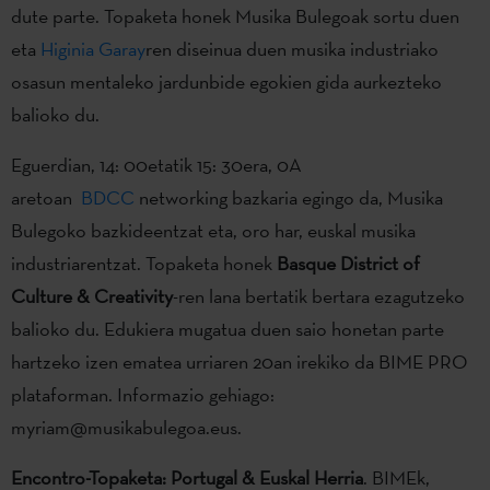
dute parte. Topaketa honek Musika Bulegoak sortu duen
eta
Higinia Garay
ren diseinua duen musika industriako
osasun mentaleko jardunbide egokien gida aurkezteko
balioko du.
Eguerdian, 14: 00etatik 15: 30era, 0A
aretoan
BDCC
networking bazkaria egingo da, Musika
Bulegoko bazkideentzat eta, oro har, euskal musika
industriarentzat. Topaketa honek
Basque District of
Culture & Creativity
-ren lana bertatik bertara ezagutzeko
balioko du. Edukiera mugatua duen saio honetan parte
hartzeko izen ematea urriaren 20an irekiko da BIME PRO
plataforman. Informazio gehiago:
myriam@musikabulegoa.eus.
Encontro-Topaketa: Portugal & Euskal Herria
. BIMEk,