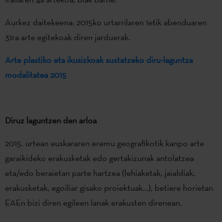
Aurkez daitekeena: 2015ko urtarrilaren 1etik abenduaren
31ra arte egitekoak diren jarduerak.
Arte plastiko eta ikusizkoak sustatzeko diru-laguntza
modalitatea 2015
Diruz laguntzen den arloa
2015. urtean euskararen eremu geografikotik kanpo arte
garaikideko erakusketak edo gertakizunak antolatzea
eta/edo beraietan parte hartzea (lehiaketak, jaialdiak,
erakusketak, egoiliar gisako proiektuak…), betiere horietan
EAEn bizi diren egileen lanak erakusten direnean.