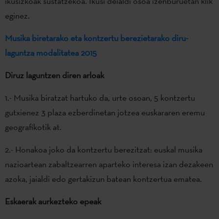
ikusizkoak sustatzekoa. Ikusi deialdi osoa izenburuetan klik
eginez.
Musika biretarako eta kontzertu berezietarako diru-
laguntza modalitatea 2015
Diruz laguntzen diren arloak
1.- Musika biratzat hartuko da, urte osoan, 5 kontzertu
gutxienez 3 plaza ezberdinetan jotzea euskararen eremu
geografikotik at.
2.- Honakoa joko da kontzertu berezitzat: euskal musika
nazioartean zabaltzearren aparteko interesa izan dezakeen
azoka, jaialdi edo gertakizun batean kontzertua ematea.
Eskaerak aurkezteko epeak