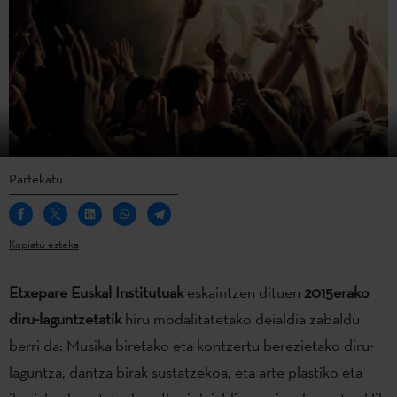
Partekatu
Kopiatu esteka
Etxepare Euskal Institutuak
eskaintzen dituen
2015erako
diru-laguntzetatik
hiru modalitatetako deialdia zabaldu
berri da: Musika biretako eta kontzertu berezietako diru-
laguntza, dantza birak sustatzekoa, eta arte plastiko eta