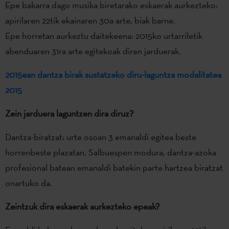
Epe bakarra dago musika biretarako eskaerak aurkezteko:
apirilaren 22tik ekainaren 30a arte, biak barne.
Epe horretan aurkeztu daitekeena: 2015ko urtarriletik
abenduaren 31ra arte egitekoak diren jarduerak.
2015ean dantza birak sustatzeko diru-laguntza modalitatea
2015
Zein jarduera laguntzen dira diruz?
Dantza-biratzat: urte osoan 3 emanaldi egitea beste
horrenbeste plazatan. Salbuespen modura, dantza-azoka
profesional batean emanaldi batekin parte hartzea biratzat
onartuko da.
Zeintzuk dira eskaerak aurkezteko epeak?