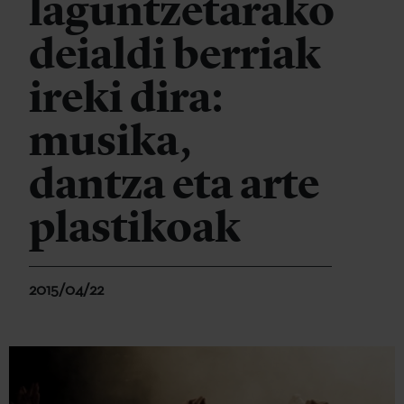
laguntzetarako
deialdi berriak
ireki dira:
musika,
dantza eta arte
plastikoak
2015/04/22