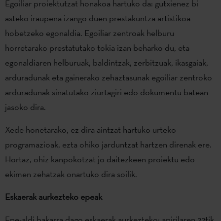
Egoiliar proiektutzat honakoa hartuko da: gutxienez bi
asteko iraupena izango duen prestakuntza artistikoa
hobetzeko egonaldia. Egoiliar zentroak helburu
horretarako prestatutako tokia izan beharko du, eta
egonaldiaren helburuak, baldintzak, zerbitzuak, ikasgaiak,
arduradunak eta gainerako zehaztasunak egoiliar zentroko
arduradunak sinatutako ziurtagiri edo dokumentu batean
jasoko dira.
Xede honetarako, ez dira aintzat hartuko urteko
programazioak, ezta ohiko jarduntzat hartzen direnak ere.
Hortaz, ohiz kanpokotzat jo daitezkeen proiektu edo
ekimen zehatzak onartuko dira soilik.
Eskaerak aurkezteko epeak
Epe-aldi bakarra dago eskaerak aurkezteko: apirilaren 22tik