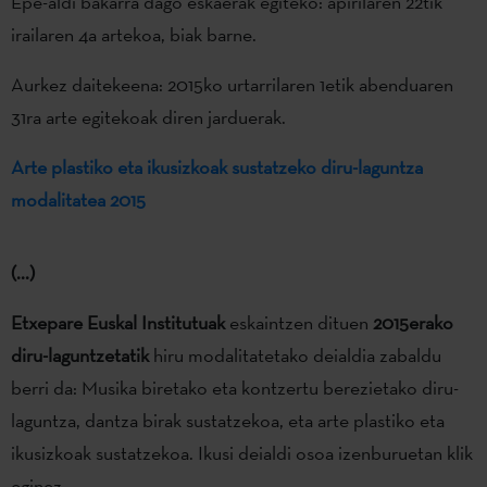
Epe-aldi bakarra dago eskaerak egiteko: apirilaren 22tik
irailaren 4a artekoa, biak barne.
Aurkez daitekeena: 2015ko urtarrilaren 1etik abenduaren
31ra arte egitekoak diren jarduerak.
Arte plastiko eta ikusizkoak sustatzeko diru-laguntza
modalitatea 2015
(...)
Etxepare Euskal Institutuak
eskaintzen dituen
2015erako
diru-laguntzetatik
hiru modalitatetako deialdia zabaldu
berri da: Musika biretako eta kontzertu berezietako diru-
laguntza, dantza birak sustatzekoa, eta arte plastiko eta
ikusizkoak sustatzekoa. Ikusi deialdi osoa izenburuetan klik
eginez.