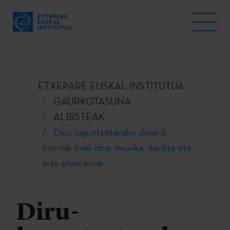
ETXEPARE EUSKAL INSTITUTUA
GAURKOTASUNA
ALBISTEAK
Diru-laguntzetarako deialdi
berriak ireki dira: musika, dantza eta
arte plastikoak
Diru-