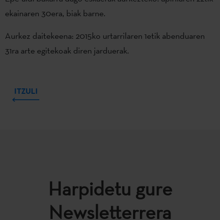
ekainaren 30era, biak barne.
Aurkez daitekeena: 2015ko urtarrilaren 1etik abenduaren
31ra arte egitekoak diren jarduerak.
ITZULI
Harpidetu gure
Newsletterrera