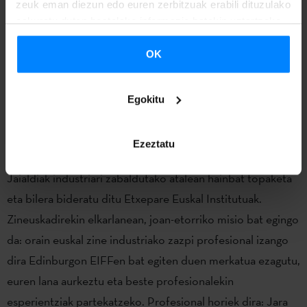
zeuk eman diezun edo euren zerbitzuak erabili dituzulako
Koldo Almandozek eta Iban del Campok Edinburgora
eskuratu duten bestelako informazio batekin uztartzeko.
bidaia egingo dute euren filmen aurkezpenean esku
hartzeko.
OK
Euskal zine industriako profesionalak EIFFen
Egokitu
Gainera kultur eragileen artean zubiak eraikitzea helburu
duen #ScotlandGoesBasque programak euskal zine
Ezeztatu
industriari so eginda, Edinburgoko Nazioarteko Zine
Jaialdiak industriari zabaldutako atalean hainbat topaketa
eta bilera bideratu ditu Etxepare Euskal Institutuak.
Zineuskadirekin elkarlanean, joan-etorriko misio bat egingo
da: orain euskal zine industriako zazpi profesional izango
dira Edinburgon EIFFen bat egiten duen merkatua ezagutu,
euren lana aurkeztu eta beste profesionalekin
esperientziak partekatzeko. Profesional horiek dira: Jara