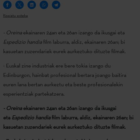
Kopiatu esteka
- Oreina
ekainaren 24an eta 26an izango da ikusgai eta
Espedizio handia
film laburra, aldiz, ekainaren 26an; bi
kasuetan zuzendariek eurek aurkeztuko dituzte filmak.
- Euskal zine industriak ere bere tokia izango du
Edinburgon, hainbat profesional bertara joango baitira
euren lana bertan aurkeztu eta beste profesionalekin
esperientziak partekatzera.
- Oreina
ekainaren 24an eta 26an izango da ikusgai
eta
Espedizio handia
film laburra, aldiz, ekainaren 26an; bi
kasuetan zuzendariek eurek aurkeztuko dituzte filmak.