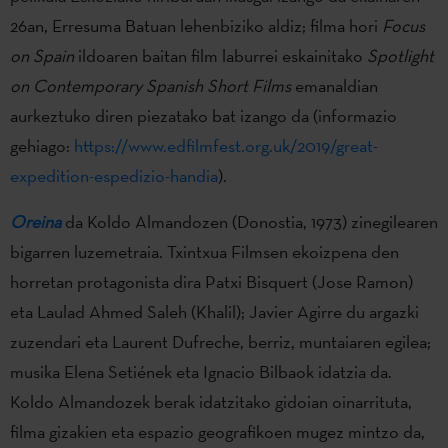
26an, Erresuma Batuan lehenbiziko aldiz; filma hori
Focus
on Spain
ildoaren baitan film laburrei eskainitako
Spotlight
on Contemporary Spanish Short Films
emanaldian
aurkeztuko diren piezatako bat izango da (informazio
gehiago:
https://www.edfilmfest.org.uk/2019/great-
expedition-espedizio-handia
).
Oreina
da Koldo Almandozen (Donostia, 1973) zinegilearen
bigarren luzemetraia. Txintxua Filmsen ekoizpena den
horretan protagonista dira Patxi Bisquert (Jose Ramon)
eta Laulad Ahmed Saleh (Khalil); Javier Agirre du argazki
zuzendari eta Laurent Dufreche, berriz, muntaiaren egilea;
musika Elena Setiének eta Ignacio Bilbaok idatzia da.
Koldo Almandozek berak idatzitako gidoian oinarrituta,
filma gizakien eta espazio geografikoen mugez mintzo da,