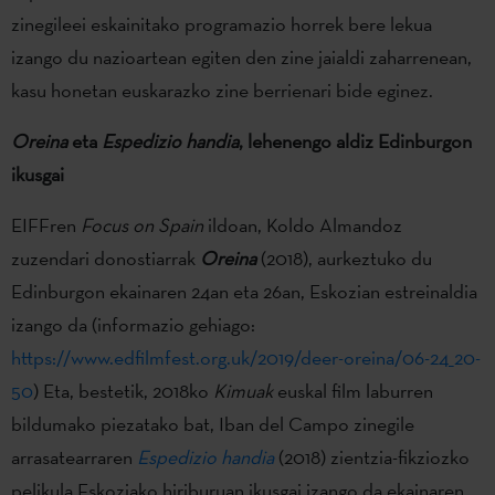
zinegileei eskainitako programazio horrek bere lekua
izango du nazioartean egiten den zine jaialdi zaharrenean,
kasu honetan euskarazko zine berrienari bide eginez.
Oreina
eta
Espedizio handia
, lehenengo aldiz Edinburgon
ikusgai
EIFFren
Focus on Spain
ildoan, Koldo Almandoz
zuzendari donostiarrak
Oreina
(2018), aurkeztuko du
Edinburgon ekainaren 24an eta 26an, Eskozian estreinaldia
izango da (informazio gehiago:
https://www.edfilmfest.org.uk/2019/deer-oreina/06-24_20-
50
) Eta, bestetik, 2018ko
Kimuak
euskal film laburren
bildumako piezatako bat, Iban del Campo zinegile
arrasatearraren
Espedizio handia
(2018) zientzia-fikziozko
pelikula Eskoziako hiriburuan ikusgai izango da ekainaren