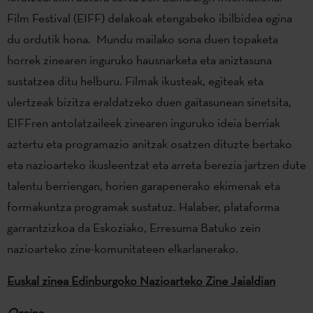
Film Festival (EIFF) delakoak etengabeko ibilbidea egina
du ordutik hona. Mundu mailako sona duen topaketa
horrek zinearen inguruko hausnarketa eta aniztasuna
sustatzea ditu helburu. Filmak ikusteak, egiteak eta
ulertzeak bizitza eraldatzeko duen gaitasunean sinetsita,
EIFFren antolatzaileek zinearen inguruko ideia berriak
aztertu eta programazio anitzak osatzen dituzte bertako
eta nazioarteko ikusleentzat eta arreta berezia jartzen dute
talentu berriengan, horien garapenerako ekimenak eta
formakuntza programak sustatuz. Halaber, plataforma
garrantzizkoa da Eskoziako, Erresuma Batuko zein
nazioarteko zine-komunitateen elkarlanerako.
Euskal zinea Edinburgoko Nazioarteko Zine Jaialdian
Oreina