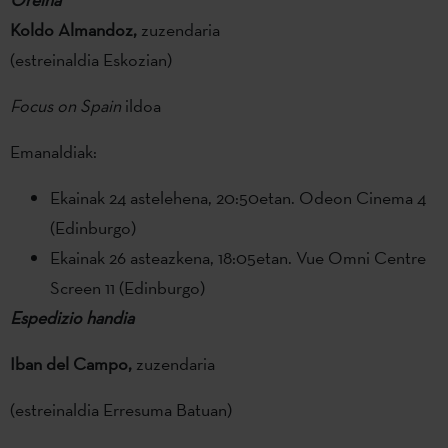
Koldo Almandoz,
zuzendaria
(estreinaldia Eskozian)
Focus on Spain
ildoa
Emanaldiak:
Ekainak 24 astelehena, 20:50etan. Odeon Cinema 4
(Edinburgo)
Ekainak 26 asteazkena, 18:05etan. Vue Omni Centre
Screen 11 (Edinburgo)
Espedizio handia
Iban del Campo,
zuzendaria
(estreinaldia Erresuma Batuan)