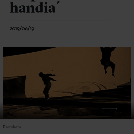
handia´
2019/06/19
Partekatu