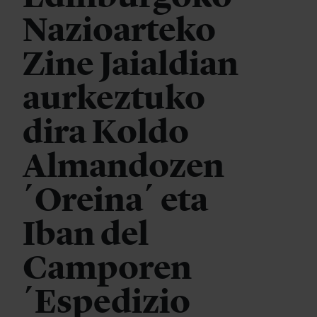
Nazioarteko
Zine Jaialdian
aurkeztuko
dira Koldo
Almandozen
´Oreina´ eta
Iban del
Camporen
´Espedizio