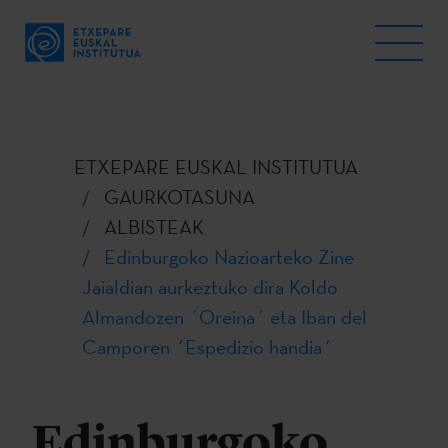
ETXEPARE EUSKAL INSTITUTUA
GAURKOTASUNA
ALBISTEAK
Edinburgoko Nazioarteko Zine
Jaialdian aurkeztuko dira Koldo
Almandozen ´Oreina´ eta Iban del
Camporen ´Espedizio handia´
Edinburgoko