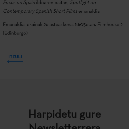
Focus on Spain
ildoaren baitan,
Spotlight on
Contemporary Spanish Short Films
emanaldia
Emanaldia: ekainak 26 asteazkena, 18:05etan. Filmhouse 2
(Edinburgo)
ITZULI
Harpidetu gure
Newsletterrera