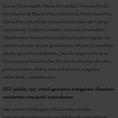
Ayucar (Zineuskadi), Marian Fernández (Txintxua Films),
Alex García de Bikuña (Marmoka Films), Miren Aperribay
(Atera Films) eta Koldo Almandoz zein Iban del Campo
zuzendariak. Ondoren, irailean, Donostia Zinemaldian
Glocal meets Scotland
koprodukzio topaketa egingo da:
zenbait eskoziar ekoizle gonbidatuko dituzte Zinemaldian
dauden
glocal
herrialdeetako, hau da, hegemonikoak ez
diren europar hizkuntzetan film luzeak ekoizten dituzten
profesionalekin elkartu eta edukiak nahiz ezagutza,
baliabideak,... partekatzeko.
EIFF jaialdia, 1947. urtetik gaurdaino etengabean diharduen
nazioarteko zine jaialdi antzinakoena
1947. urtean Edinburgoko Nazioarteko Jaialdia
loratzearekin batera sortu zen Edinburgh International