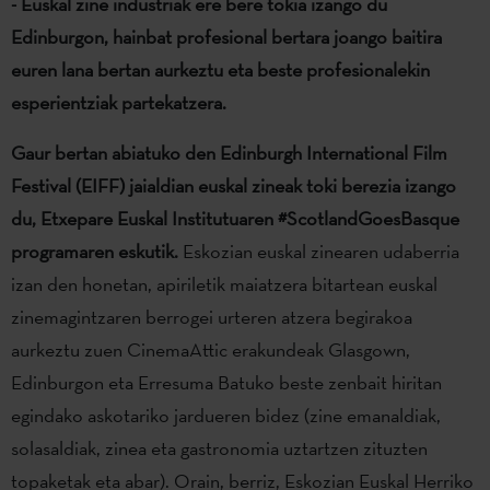
- Euskal zine industriak ere bere tokia izango du
Edinburgon, hainbat profesional bertara joango baitira
euren lana bertan aurkeztu eta beste profesionalekin
esperientziak partekatzera.
Gaur bertan abiatuko den Edinburgh International Film
Festival (EIFF) jaialdian euskal zineak toki berezia izango
du, Etxepare Euskal Institutuaren #ScotlandGoesBasque
programaren eskutik.
Eskozian euskal zinearen udaberria
izan den honetan, apiriletik maiatzera bitartean euskal
zinemagintzaren berrogei urteren atzera begirakoa
aurkeztu zuen CinemaAttic erakundeak Glasgown,
Edinburgon eta Erresuma Batuko beste zenbait hiritan
egindako askotariko jardueren bidez (zine emanaldiak,
solasaldiak, zinea eta gastronomia uztartzen zituzten
topaketak eta abar). Orain, berriz, Eskozian Euskal Herriko