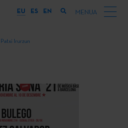
EU
ES
EN
MENUA
Patxi Irurzun