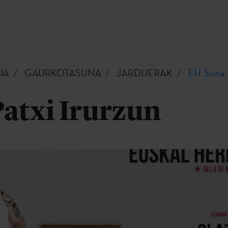
UA
GAURKOTASUNA
JARDUERAK
EH Sona: 
atxi Irurzun