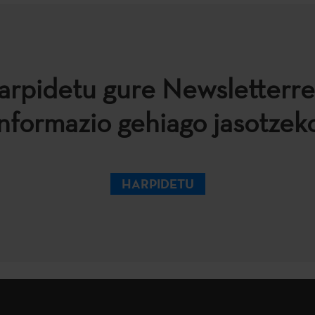
arpidetu gure Newsletterre
informazio gehiago jasotzeko
HARPIDETU